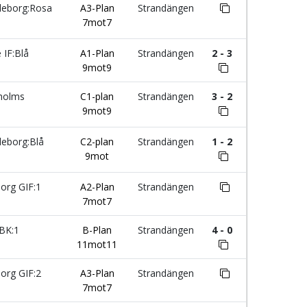
leborg:Rosa
A3-Plan
Strandängen
7mot7
 IF:Blå
A1-Plan
Strandängen
2 - 3
9mot9
holms
C1-plan
Strandängen
3 - 2
9mot9
leborg:Blå
C2-plan
Strandängen
1 - 2
9mot
org GIF:1
A2-Plan
Strandängen
7mot7
BK:1
B-Plan
Strandängen
4 - 0
11mot11
org GIF:2
A3-Plan
Strandängen
7mot7