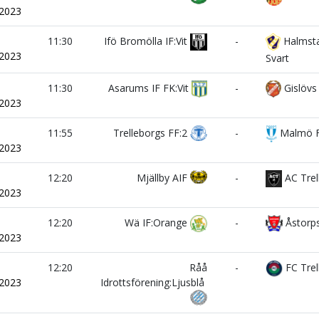
/2023
i
11:30
Ifö Bromölla IF:Vit
-
Halmsta
/2023
Svart
i
11:30
Asarums IF FK:Vit
-
Gislövs 
/2023
i
11:55
Trelleborgs FF:2
-
Malmö F
/2023
i
12:20
Mjällby AIF
-
AC Trel
/2023
i
12:20
Wä IF:Orange
-
Åstorp
/2023
i
12:20
Råå
-
FC Trel
/2023
Idrottsförening:Ljusblå