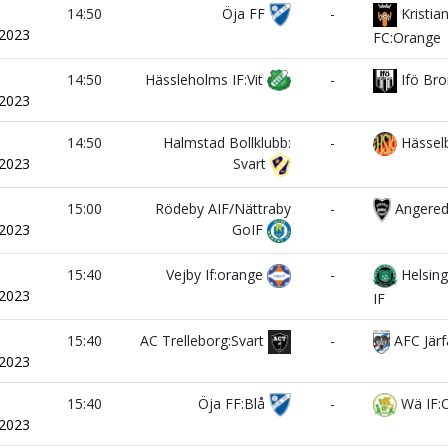
i
14:50
Öja FF
-
Kristia
/2023
FC:Orange
i
14:50
Hässleholms IF:Vit
-
Ifö Brom
/2023
i
14:50
Halmstad Bollklubb:
-
Hässel
/2023
Svart
i
15:00
Rödeby AIF/Nättraby
-
Angere
/2023
GoIF
i
15:40
Vejby If:orange
-
Helsing
/2023
IF
i
15:40
AC Trelleborg:Svart
-
AFC Järf
/2023
i
15:40
Öja FF:Blå
-
Wä IF:
/2023