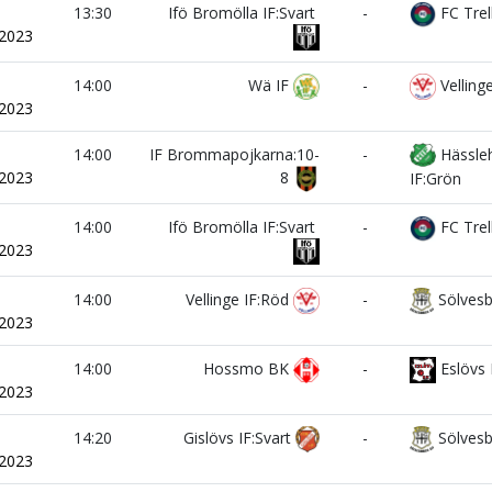
i
13:30
Ifö Bromölla IF:Svart
-
FC Trel
/2023
i
14:00
Wä IF
-
Vellinge
/2023
i
14:00
IF Brommapojkarna:10-
-
Hässle
/2023
8
IF:Grön
i
14:00
Ifö Bromölla IF:Svart
-
FC Trel
/2023
i
14:00
Vellinge IF:Röd
-
Sölvesb
/2023
i
14:00
Hossmo BK
-
Eslövs 
/2023
i
14:20
Gislövs IF:Svart
-
Sölvesb
/2023