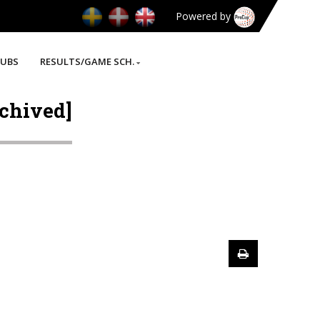
Powered by
LUBS
RESULTS/GAME SCH.
rchived]