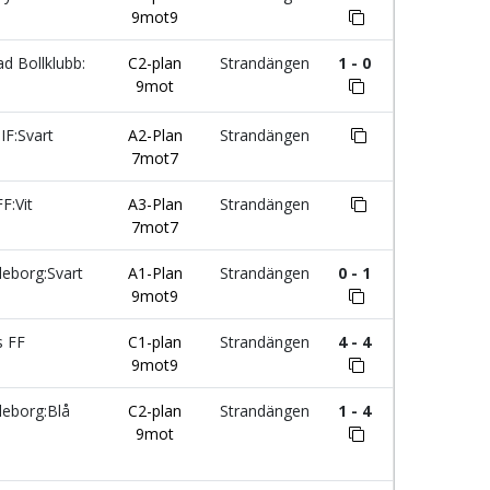
9mot9
d Bollklubb:
C2-plan
Strandängen
1 - 0
9mot
IF:Svart
A2-Plan
Strandängen
7mot7
F:Vit
A3-Plan
Strandängen
7mot7
leborg:Svart
A1-Plan
Strandängen
0 - 1
9mot9
s FF
C1-plan
Strandängen
4 - 4
9mot9
leborg:Blå
C2-plan
Strandängen
1 - 4
9mot