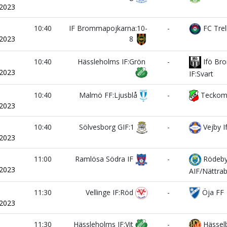
/2023
i
10:40
IF Brommapojkarna:10-
-
FC Trel
/2023
8
i
10:40
Hässleholms IF:Grön
-
Ifö Bro
/2023
IF:Svart
i
10:40
Malmö FF:Ljusblå
-
Teckom
/2023
i
10:40
Sölvesborg GIF:1
-
Vejby I
/2023
i
11:00
Ramlösa Södra IF
-
Rödeb
/2023
AIF/Nättra
i
11:30
Vellinge IF:Röd
-
Öja FF
/2023
i
11:30
Hässleholms IF:Vit
-
Hässel