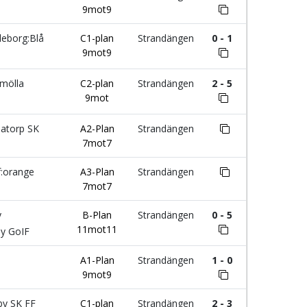
9mot9
leborg:Blå
C1-plan
Strandängen
0 - 1
9mot9
mölla
C2-plan
Strandängen
2 - 5
9mot
atorp SK
A2-Plan
Strandängen
7mot7
f:orange
A3-Plan
Strandängen
7mot7
y
B-Plan
Strandängen
0 - 5
11mot11
by GoIF
A1-Plan
Strandängen
1 - 0
9mot9
by SK FF
C1-plan
Strandängen
2 - 3