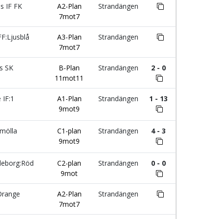
 IF FK
A2-Plan
Strandängen
7mot7
F:Ljusblå
A3-Plan
Strandängen
7mot7
s SK
B-Plan
Strandängen
2 - 0
11mot11
 IF:1
A1-Plan
Strandängen
1 - 13
9mot9
mölla
C1-plan
Strandängen
4 - 3
9mot9
leborg:Röd
C2-plan
Strandängen
0 - 0
9mot
Orange
A2-Plan
Strandängen
7mot7