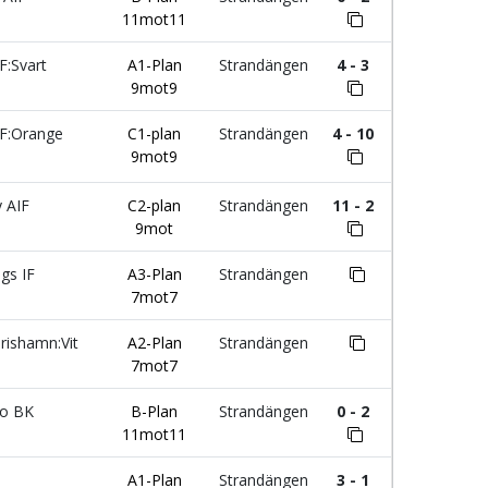
11mot11
F:Svart
A1-Plan
Strandängen
4 - 3
9mot9
F:Orange
C1-plan
Strandängen
4 - 10
9mot9
 AIF
C2-plan
Strandängen
11 - 2
9mot
gs IF
A3-Plan
Strandängen
7mot7
rishamn:Vit
A2-Plan
Strandängen
7mot7
o BK
B-Plan
Strandängen
0 - 2
11mot11
A1-Plan
Strandängen
3 - 1