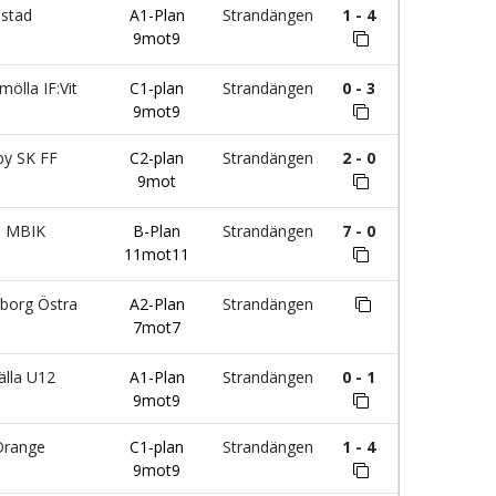
nstad
A1-Plan
Strandängen
1 - 4
9mot9
ölla IF:Vit
C1-plan
Strandängen
0 - 3
9mot9
by SK FF
C2-plan
Strandängen
2 - 0
9mot
d MBIK
B-Plan
Strandängen
7 - 0
11mot11
borg Östra
A2-Plan
Strandängen
7mot7
älla U12
A1-Plan
Strandängen
0 - 1
9mot9
Orange
C1-plan
Strandängen
1 - 4
9mot9