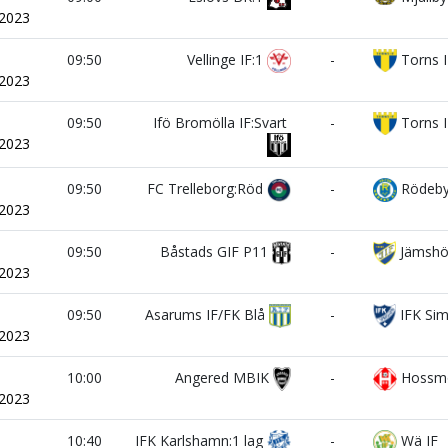
/2023
i
09:50
Vellinge IF:1
-
Torns I
/2023
i
09:50
Ifö Bromölla IF:Svart
-
Torns I
/2023
i
09:50
FC Trelleborg:Röd
-
Rödeby
/2023
i
09:50
Båstads GIF P11
-
Jämshö
/2023
i
09:50
Asarums IF/FK Blå
-
IFK Sim
/2023
i
10:00
Angered MBIK
-
Hossm
/2023
i
10:40
IFK Karlshamn:1 lag
-
Wä IF