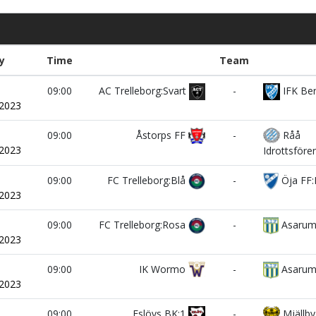
y
Time
Team
i
09:00
AC Trelleborg:Svart
-
IFK Ber
/2023
i
09:00
Åstorps FF
-
Råå
/2023
Idrottsföre
i
09:00
FC Trelleborg:Blå
-
Öja FF:
/2023
i
09:00
FC Trelleborg:Rosa
-
Asarums
/2023
i
09:00
IK Wormo
-
Asarum
/2023
i
09:00
Eslövs BK:1
-
Mjällby