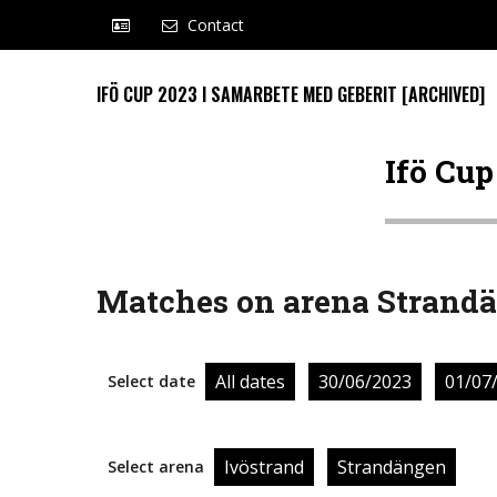
Contact
IFÖ CUP 2023 I SAMARBETE MED GEBERIT [ARCHIVED]
Ifö Cup
Matches on arena Strand
All dates
30/06/2023
01/07
Select date
Ivöstrand
Strandängen
Select arena