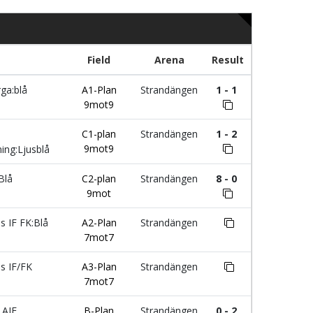
Field
Arena
Result
ga:blå
A1-Plan
Strandängen
1 - 1
9mot9
C1-plan
Strandängen
1 - 2
9mot9
ning:Ljusblå
Blå
C2-plan
Strandängen
8 - 0
9mot
 IF FK:Blå
A2-Plan
Strandängen
7mot7
s IF/FK
A3-Plan
Strandängen
7mot7
 AIF
B-Plan
Strandängen
0 - 2