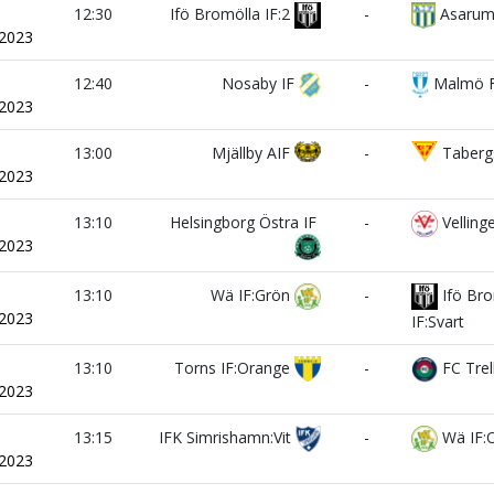
i
12:30
Ifö Bromölla IF:2
-
Asarums
/2023
i
12:40
Nosaby IF
-
Malmö F
/2023
i
13:00
Mjällby AIF
-
Taberg
/2023
i
13:10
Helsingborg Östra IF
-
Vellinge
/2023
i
13:10
Wä IF:Grön
-
Ifö Bro
/2023
IF:Svart
i
13:10
Torns IF:Orange
-
FC Trel
/2023
i
13:15
IFK Simrishamn:Vit
-
Wä IF:
/2023