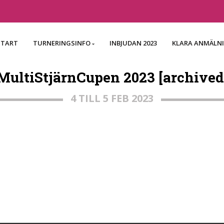
START
TURNERINGSINFO
INBJUDAN 2023
KLARA ANMÄLN
MultiStjärnCupen 2023 [archived
4 TILL 5 FEB 2023