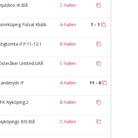
julsbro IK:Blå
C-hallen
orrköping Futsal Klubb
A-hallen
1 - 1
tigtomta if P:11-12:1
B-hallen
steråker Untited:GRÅ
C-hallen
anderyds IF
A-hallen
11 - 0
FK Nyköping:2
B-hallen
yköpings BIS:Blå
C-hallen