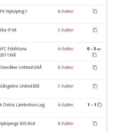
FK Nyköping:1
B-hallen
lta IF:Vit
C-hallen
FC Eskilstuna
A-hallen
0 - 3
wo
2011:blå
steråker Untited:GRÅ
B-hallen
tångebro United:Blå
C-hallen
k Östria Lambohov:Lag
A-hallen
1 - 1
yköpings BIS:Röd
B-hallen