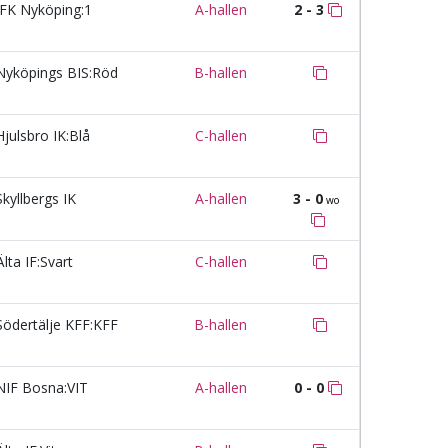
FK Nyköping:1
A-hallen
2 - 3
yköpings BIS:Röd
B-hallen
julsbro IK:Blå
C-hallen
kyllbergs IK
A-hallen
3 - 0
wo
lta IF:Svart
C-hallen
ödertälje KFF:KFF
B-hallen
IF Bosna:VIT
A-hallen
0 - 0