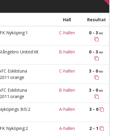
Hall
Resultat
FK Nyköping:1
C-hallen
0 - 3
wo
tångebro United:Vit
B-hallen
0 - 3
wo
FC Eskilstuna
C-hallen
3 - 0
wo
2011:orange
FC Eskilstuna
B-hallen
3 - 0
wo
2011:orange
yköpings BIS:2
A-hallen
3 - 0
FK Nyköping:2
A-hallen
2 - 1