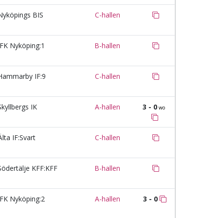
yköpings BIS
C-hallen
FK Nyköping:1
B-hallen
ammarby IF:9
C-hallen
kyllbergs IK
A-hallen
3 - 0
wo
lta IF:Svart
C-hallen
ödertälje KFF:KFF
B-hallen
FK Nyköping:2
A-hallen
3 - 0