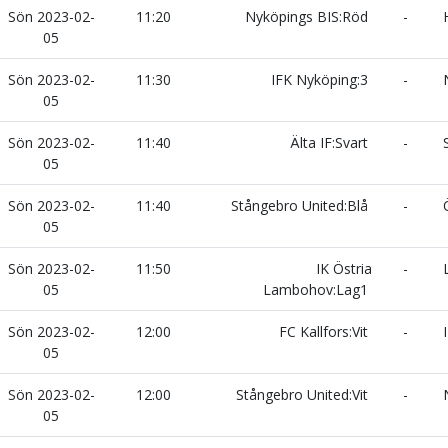
Sön 2023-02-
11:20
Nyköpings BIS:Röd
-
H
05
Sön 2023-02-
11:30
IFK Nyköping:3
-
N
05
Sön 2023-02-
11:40
Älta IF:Svart
-
S
05
Sön 2023-02-
11:40
Stångebro United:Blå
-
Ö
05
Sön 2023-02-
11:50
IK Östria
-
L
05
Lambohov:Lag1
Sön 2023-02-
12:00
FC Kallfors:Vit
-
I
05
Sön 2023-02-
12:00
Stångebro United:Vit
-
N
05