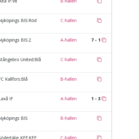
lta IF:Vit
B-hallen
yköpings BIS:Röd
C-hallen
yköpings BIS:2
A-hallen
7 - 1
tångebro United:Blå
C-hallen
C Kallfors:Blå
B-hallen
axå IF
A-hallen
1 - 3
yköpings BIS
B-hallen
ödertälje KFF:KFF
C-hallen