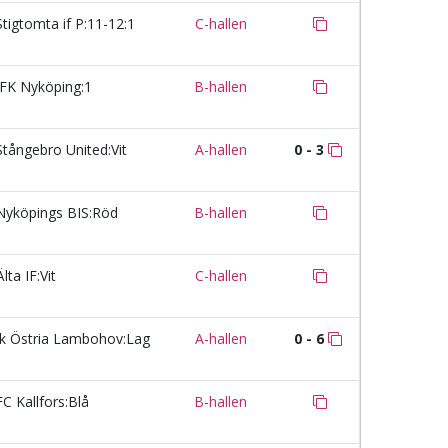
tigtomta if P:11-12:1
C-hallen
FK Nyköping:1
B-hallen
tångebro United:Vit
A-hallen
0 - 3
yköpings BIS:Röd
B-hallen
lta IF:Vit
C-hallen
k Östria Lambohov:Lag
A-hallen
0 - 6
C Kallfors:Blå
B-hallen