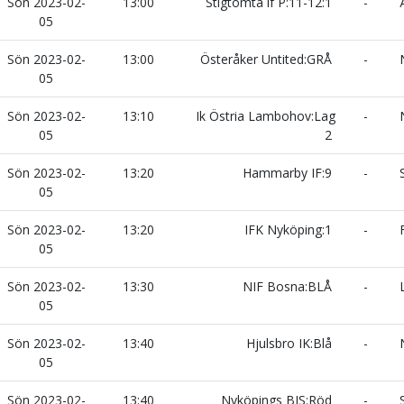
Sön 2023-02-
13:00
Stigtomta if P:11-12:1
-
Ä
05
Sön 2023-02-
13:00
Österåker Untited:GRÅ
-
N
05
Sön 2023-02-
13:10
Ik Östria Lambohov:Lag
-
N
05
2
Sön 2023-02-
13:20
Hammarby IF:9
-
S
05
Sön 2023-02-
13:20
IFK Nyköping:1
-
F
05
Sön 2023-02-
13:30
NIF Bosna:BLÅ
-
L
05
Sön 2023-02-
13:40
Hjulsbro IK:Blå
-
N
05
Sön 2023-02-
13:40
Nyköpings BIS:Röd
-
S