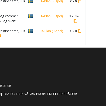
ristinehamn, IFK
A-Plan (9-spel)
2 - 0
ag kommer
A-Plan (9-spel)
3 - 0
wo
j/Lag svart
ristinehamn, IFK
B-Plan (9-spel)
1 - 0
6.01.06
]. OM DU HAR NÅGRA PROBLEM ELLER FRÅGOR,