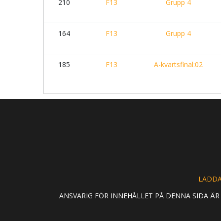
210
F13
Grupp 4
164
F13
Grupp 4
185
F13
A-kvartsfinal:02
LADDA
ANSVARIG FÖR INNEHÅLLET PÅ DENNA SIDA Ä