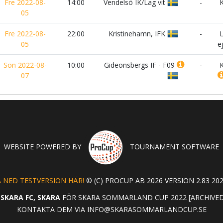
Fre 2022-08-
14:00
Vendelsö IK/Lag vit
-
K
05
Fre 2022-08-
22:00
Kristinehamn, IFK
-
L
05
e
Sön 2022-08-
10:00
Gideonsbergs IF - F09
-
K
07
WEBSITE POWERED BY
TOURNAMENT SOFTWARE
 NED TESTVERSION HÄR!
© (C) PROCUP AB 2026 VERSION 2.83 202
R
SKARA FC, SKARA
FÖR SKARA SOMMARLAND CUP 2022 [ARCHIVED
KONTAKTA DEM VIA
INFO@SKARASOMMARLANDCUP.SE