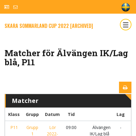
SKARA SOMMARLAND CUP 2022 [ARCHIVED]
Matcher för Älvängen IK/Lag
blå, P11
Matcher
Klass
Grupp
Datum
Tid
Lag
P11
Grupp
Lör
09:00
Älvängen
-
1
2022-
IK/Lag blå
As