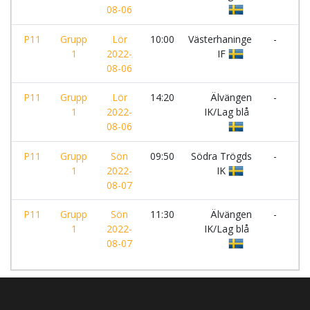
08-06
IF
P11
Grupp
Lör
10:00
Västerhaninge
-
Äl
1
2022-
IF
IK
08-06
P11
Grupp
Lör
14:20
Älvängen
-
Sk
1
2022-
IK/Lag blå
FC
08-06
P11
Grupp
Sön
09:50
Södra Trögds
-
Äl
1
2022-
IK
IK
08-07
P11
Grupp
Sön
11:30
Älvängen
-
Sk
1
2022-
IK/Lag blå
FC
08-07