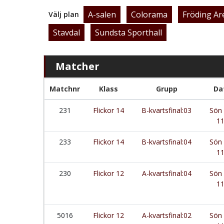
A-salen
Colorama
Fröding Ar
Välj plan
Stavdal
Sundsta Sporthall
Matcher
Matchnr
Klass
Grupp
Da
231
Flickor 14
B-kvartsfinal:03
Sön 
11
233
Flickor 14
B-kvartsfinal:04
Sön 
11
230
Flickor 12
A-kvartsfinal:04
Sön 
11
5016
Flickor 12
A-kvartsfinal:02
Sön 