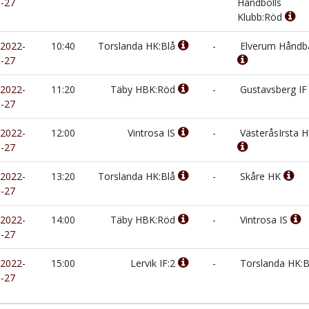
-27
Handbolls
Klubb:Röd
2022-
10:40
Torslanda HK:Blå
-
Elverum Håndba
-27
2022-
11:20
Täby HBK:Röd
-
Gustavsberg I
-27
2022-
12:00
Vintrosa IS
-
VästeråsIrsta 
-27
2022-
13:20
Torslanda HK:Blå
-
Skåre HK
-27
2022-
14:00
Täby HBK:Röd
-
Vintrosa IS
-27
2022-
15:00
Lervik IF:2
-
Torslanda HK:
-27