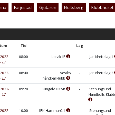
ena
Färjestad
Gjutaren
Hultsberg
Klubbhuset
tum
Tid
Lag
2022-
08:00
Lervik IF
-
Jar Idrettslag:1
-27
2022-
08:40
Vestby
-
Jar Idrettslag:2
-27
håndballklubb
2022-
09:20
Kungälv HK:vit
-
Stenungsund
-27
Handbolls Klubb
2022-
10:00
IFK Hammarö:1
-
Stenungsund