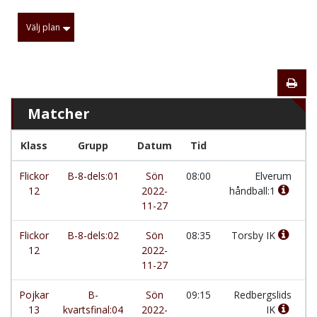
Välj plan
Matcher
Klass
Grupp
Datum
Tid
L
Flickor
B-8-dels:01
Sön
08:00
Elverum
-
12
2022-
håndball:1
11-27
Flickor
B-8-dels:02
Sön
08:35
Torsby IK
-
12
2022-
11-27
Pojkar
B-
Sön
09:15
Redbergslids
-
13
kvartsfinal:04
2022-
IK