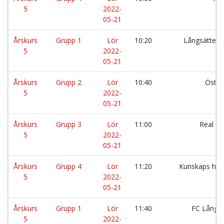
5
2022-
05-21
Årskurs
Grupp 1
Lör
10:20
Långsätters
5
2022-
05-21
Årskurs
Grupp 2
Lör
10:40
Östra
5
2022-
05-21
Årskurs
Grupp 3
Lör
11:00
Real Vi
5
2022-
05-21
Årskurs
Grupp 4
Lör
11:20
Kunskaps hjä
5
2022-
05-21
Årskurs
Grupp 1
Lör
11:40
FC Långb
5
2022-