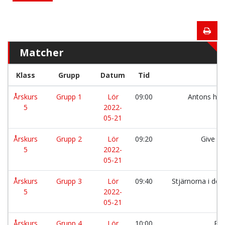
Matcher
Klass
Grupp
Datum
Tid
Årskurs
Grupp 1
Lör
09:00
Antons hjä
5
2022-
05-21
Årskurs
Grupp 2
Lör
09:20
Give m
5
2022-
05-21
Årskurs
Grupp 3
Lör
09:40
Stjärnorna i det
5
2022-
05-21
Årskurs
Grupp 4
Lör
10:00
RK