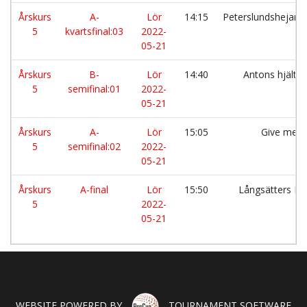
Årskurs
A-
Lör
14:15
Peterslundshejarn
5
kvartsfinal:03
2022-
05-21
Årskurs
B-
Lör
14:40
Antons hjälta
5
semifinal:01
2022-
05-21
Årskurs
A-
Lör
15:05
Give me 
5
semifinal:02
2022-
05-21
Årskurs
A-final
Lör
15:50
Långsätters F
5
2022-
05-21
WEBSITE POWERED BY
TOURNAMENT SOFTWARE