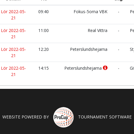
Lör 2022-05-
09:40
Fokus-5orna VBK
-
Pe
21
Lör 2022-05-
11:00
Real Vittra
-
Pe
21
Lör 2022-05-
12:20
Peterslundshejarna
-
St
21
Lör 2022-05-
14:15
Peterslundshejarna
-
Gi
21
WEBSITE POWERED BY
TOURNAMENT SOFTWARE