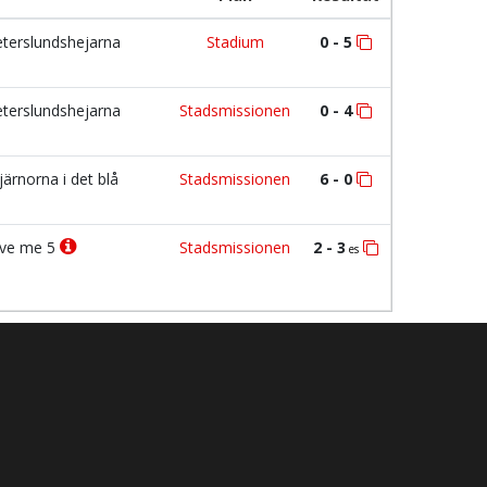
terslundshejarna
Stadium
0 - 5
terslundshejarna
Stadsmissionen
0 - 4
järnorna i det blå
Stadsmissionen
6 - 0
ve me 5
Stadsmissionen
2 - 3
es