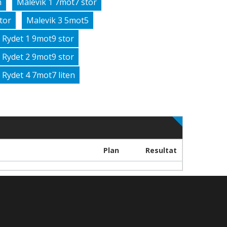
n
Malevik 1 7mot7 stor
tor
Malevik 3 5mot5
Rydet 1 9mot9 stor
Rydet 2 9mot9 stor
Rydet 4 7mot7 liten
Plan
Resultat