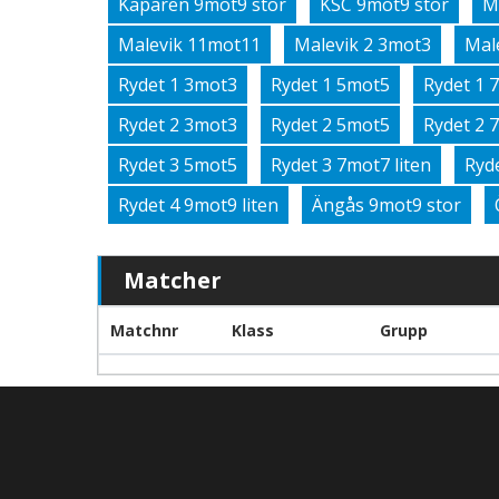
Kaparen 9mot9 stor
KSC 9mot9 stor
M
Malevik 11mot11
Malevik 2 3mot3
Mal
Rydet 1 3mot3
Rydet 1 5mot5
Rydet 1 
Rydet 2 3mot3
Rydet 2 5mot5
Rydet 2 
Rydet 3 5mot5
Rydet 3 7mot7 liten
Ryd
Rydet 4 9mot9 liten
Ängås 9mot9 stor
Matcher
Matchnr
Klass
Grupp