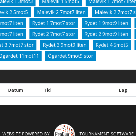
alevik 1 3mot3
Malevik 1 5mot5
Malevik 1 7mot7 lite
evik 2 5mot5
Malevik 2 7mot7 liten
Malevik 2 7mot7 s
7mot7 liten
Rydet 1 7mot7 stor
Rydet 1 9mot9 liten
7mot7 liten
Rydet 2 7mot7 stor
Rydet 2 9mot9 liten
et 3 7mot7 stor
Rydet 3 9mot9 liten
Rydet 4 5mot5
Ögärdet 11mot11
Ögärdet 9mot9 stor
Datum
Tid
Lag
WEBSITE POWERED BY
TOURNAMENT SOFTWARE