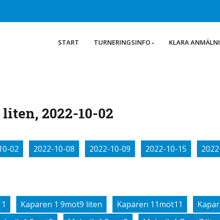
START
TURNERINGSINFO
KLARA ANMÄLN
liten, 2022-10-02
10-02
2022-10-08
2022-10-09
2022-10-15
2022
11
Kaparen 1 9mot9 liten
Kaparen 11mot11
Kapar