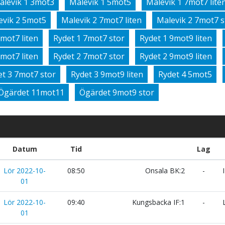
alevik 1 3mot3
Malevik 1 5mot5
Malevik 1 7mot7 lite
evik 2 5mot5
Malevik 2 7mot7 liten
Malevik 2 7mot7 s
7mot7 liten
Rydet 1 7mot7 stor
Rydet 1 9mot9 liten
7mot7 liten
Rydet 2 7mot7 stor
Rydet 2 9mot9 liten
et 3 7mot7 stor
Rydet 3 9mot9 liten
Rydet 4 5mot5
Ögärdet 11mot11
Ögärdet 9mot9 stor
Datum
Tid
Lag
Lör 2022-10-
08:50
Onsala BK:2
-
I
01
Lör 2022-10-
09:40
Kungsbacka IF:1
-
L
01