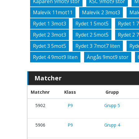
Kaparen 9mot9 stor
KSC 9mot9 stor
M
Malevik 11mot11
Malevik 2 3mot3
Mal
Rydet 1 3mot3
Rydet 1 5mot5
Rydet 1 
Rydet 2 3mot3
Rydet 2 5mot5
Rydet 2 
Rydet 3 5mot5
Rydet 3 7mot7 liten
Ryd
Rydet 4 9mot9 liten
Ängås 9mot9 stor
Matcher
Matchnr
Klass
Grupp
5902
P9
Grupp 5
5906
P9
Grupp 4