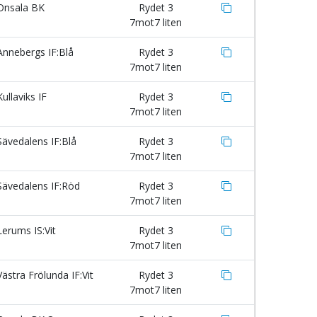
nsala BK
Rydet 3
7mot7 liten
nnebergs IF:Blå
Rydet 3
7mot7 liten
ullaviks IF
Rydet 3
7mot7 liten
ävedalens IF:Blå
Rydet 3
7mot7 liten
ävedalens IF:Röd
Rydet 3
7mot7 liten
erums IS:Vit
Rydet 3
7mot7 liten
ästra Frölunda IF:Vit
Rydet 3
7mot7 liten