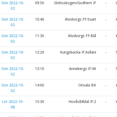
Sön 2022-10-
09:50
Slottsskogen/Godhem IF
-
O
02
Sön 2022-10-
10:40
Älvsborgs FF:Svart
-
A
02
Sön 2022-10-
11:30
Älvsborgs FF:Blå
-
K
02
Sön 2022-10-
12:20
Kungsbacka IF:Asllani
-
S
02
Sön 2022-10-
13:10
Annebergs IF:Vit
-
S
02
Sön 2022-10-
14:00
Onsala BK
-
L
02
Lör 2022-10-
15:30
HovåsBilldal IF:2
-
V
08