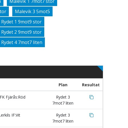
n
Malevik 1 7mot7 stor
tor
Malevik 3 5mot5
Rydet 1 9mot9 stor
Rydet 2 9mot9 stor
Rydet 4 7mot7 liten
Plan
Resultat
FK Fjärås:Röd
Rydet 3
7mot7 liten
erkils IF:Vit
Rydet 3
7mot7 liten