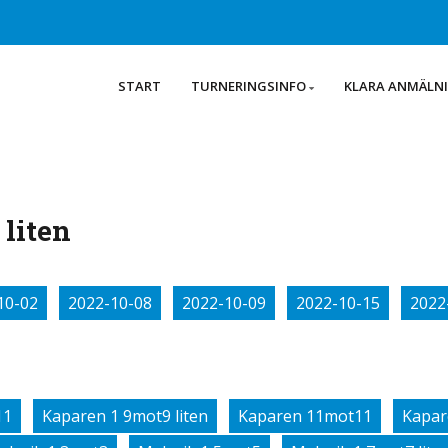
START
TURNERINGSINFO
KLARA ANMÄLN
liten
10-02
2022-10-08
2022-10-09
2022-10-15
2022
11
Kaparen 1 9mot9 liten
Kaparen 11mot11
Kapar