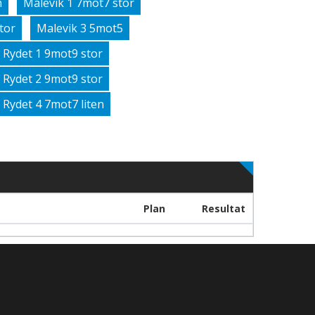
n
Malevik 1 7mot7 stor
tor
Malevik 3 5mot5
Rydet 1 9mot9 stor
Rydet 2 9mot9 stor
Rydet 4 7mot7 liten
Plan
Resultat