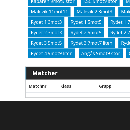
Kaparen 9mot9 stor
KSC 9mot9 stor
M
Malevik 11mot11
Malevik 2 3mot3
Mal
Rydet 1 3mot3
Rydet 1 5mot5
Rydet 1 
Rydet 2 3mot3
Rydet 2 5mot5
Rydet 2 
Rydet 3 5mot5
Rydet 3 7mot7 liten
Ryd
Rydet 4 9mot9 liten
Ängås 9mot9 stor
Matcher
Matchnr
Klass
Grupp