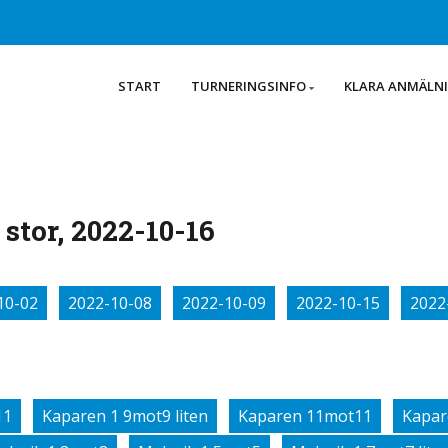
START
TURNERINGSINFO
KLARA ANMÄLN
stor, 2022-10-16
10-02
2022-10-08
2022-10-09
2022-10-15
2022
11
Kaparen 1 9mot9 liten
Kaparen 11mot11
Kapar