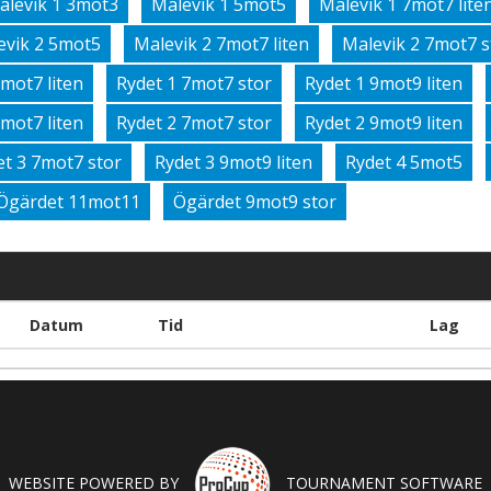
alevik 1 3mot3
Malevik 1 5mot5
Malevik 1 7mot7 lite
evik 2 5mot5
Malevik 2 7mot7 liten
Malevik 2 7mot7 s
7mot7 liten
Rydet 1 7mot7 stor
Rydet 1 9mot9 liten
7mot7 liten
Rydet 2 7mot7 stor
Rydet 2 9mot9 liten
et 3 7mot7 stor
Rydet 3 9mot9 liten
Rydet 4 5mot5
Ögärdet 11mot11
Ögärdet 9mot9 stor
Datum
Tid
Lag
WEBSITE POWERED BY
TOURNAMENT SOFTWARE