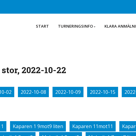
START
TURNERINGSINFO
KLARA ANMÄLN
stor, 2022-10-22
10-02
2022-10-08
2022-10-09
2022-10-15
2022
11
Kaparen 1 9mot9 liten
Kaparen 11mot11
Kapar