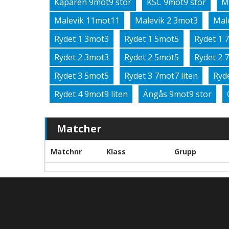
Kaparen 9mot9 stor
KSC 9mot9 stor
M
Malevik 11mot11
Malevik 2 3mot3
Mal
Rydet 1 3mot3
Rydet 1 5mot5
Rydet 1 
Rydet 2 3mot3
Rydet 2 5mot5
Rydet 2 
Rydet 3 5mot5
Rydet 3 7mot7 liten
Ryd
Rydet 4 9mot9 liten
Ängås 9mot9 stor
Matcher
Matchnr
Klass
Grupp