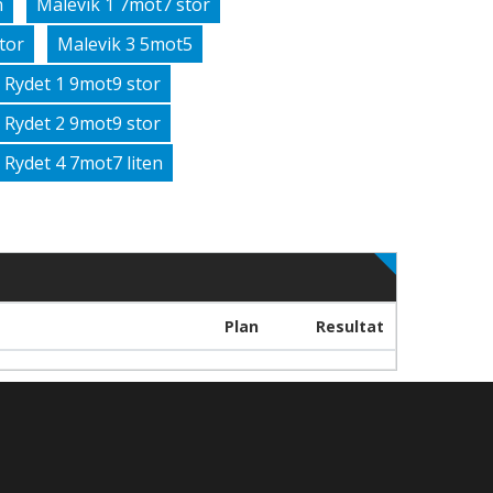
n
Malevik 1 7mot7 stor
tor
Malevik 3 5mot5
Rydet 1 9mot9 stor
Rydet 2 9mot9 stor
Rydet 4 7mot7 liten
Plan
Resultat