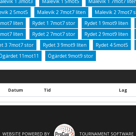
alevik 1 3mot3
Malevik 1 5mot5
Malevik 1 7mot7 lite
evik 2 5mot5
Malevik 2 7mot7 liten
Malevik 2 7mot7 s
7mot7 liten
Rydet 1 7mot7 stor
Rydet 1 9mot9 liten
7mot7 liten
Rydet 2 7mot7 stor
Rydet 2 9mot9 liten
et 3 7mot7 stor
Rydet 3 9mot9 liten
Rydet 4 5mot5
Ögärdet 11mot11
Ögärdet 9mot9 stor
Datum
Tid
Lag
WEBSITE POWERED BY
TOURNAMENT SOFTWARE