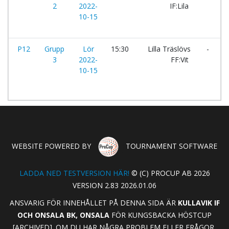
2
2022-
IF:Lila
F
10-15
P12
Grupp
Lör
15:30
Lilla Träslövs
-
3
2022-
FF:Vit
10-15
WEBSITE POWERED BY
TOURNAMENT SOFTWARE
LADDA NED TESTVERSION HÄR!
© (C) PROCUP AB 2026
VERSION 2.83 2026.01.06
ANSVARIG FÖR INNEHÅLLET PÅ DENNA SIDA ÄR
KULLAVIK IF
OCH ONSALA BK, ONSALA
FÖR KUNGSBACKA HÖSTCUP
[ARCHIVED]. OM DU HAR NÅGRA PROBLEM ELLER FRÅGOR,