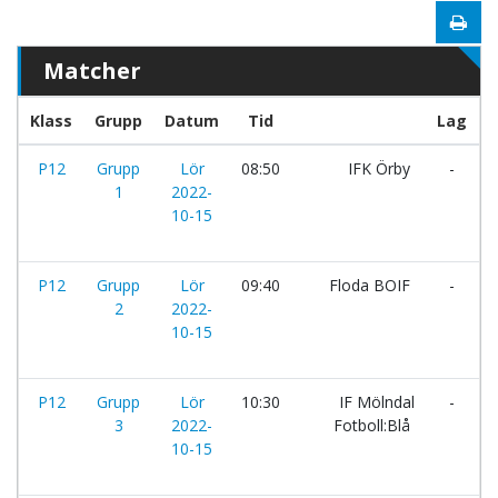
Matcher
Klass
Grupp
Datum
Tid
Lag
P12
Grupp
Lör
08:50
IFK Örby
-
K
1
2022-
10-15
P12
Grupp
Lör
09:40
Floda BOIF
-
F
2
2022-
10-15
P12
Grupp
Lör
10:30
IF Mölndal
-
L
3
2022-
Fotboll:Blå
F
10-15