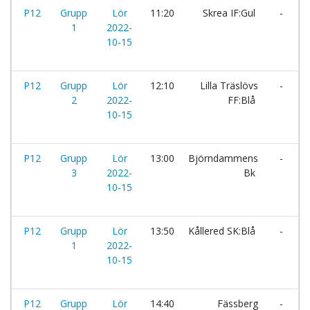
P12
Grupp
Lör
11:20
Skrea IF:Gul
-
I
1
2022-
10-15
P12
Grupp
Lör
12:10
Lilla Träslövs
-
F
2
2022-
FF:Blå
10-15
P12
Grupp
Lör
13:00
Björndammens
-
I
3
2022-
Bk
F
10-15
P12
Grupp
Lör
13:50
Kållered SK:Blå
-
S
1
2022-
10-15
P12
Grupp
Lör
14:40
Fässberg
-
L