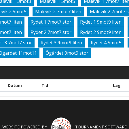
alevik 1 3mot3
Malevik 1 5mot5
Malevik 1 7mot7 lite
evik 2 5mot5
Malevik 2 7mot7 liten
Malevik 2 7mot7 s
7mot7 liten
Rydet 1 7mot7 stor
Rydet 1 9mot9 liten
7mot7 liten
Rydet 2 7mot7 stor
Rydet 2 9mot9 liten
et 3 7mot7 stor
Rydet 3 9mot9 liten
Rydet 4 5mot5
Ögärdet 11mot11
Ögärdet 9mot9 stor
Datum
Tid
Lag
WEBSITE POWERED BY
TOURNAMENT SOFTWARE