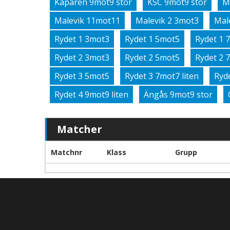
Kaparen 9mot9 stor
KSC 9mot9 stor
M
Malevik 11mot11
Malevik 2 3mot3
Mal
Rydet 1 3mot3
Rydet 1 5mot5
Rydet 1 
Rydet 2 3mot3
Rydet 2 5mot5
Rydet 2 
Rydet 3 5mot5
Rydet 3 7mot7 liten
Ryd
Rydet 4 9mot9 liten
Ängås 9mot9 stor
Matcher
Matchnr
Klass
Grupp