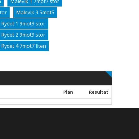
n
Malevik 1 7mot7 stor
tor
Malevik 3 5mot5
Rydet 1 9mot9 stor
Rydet 2 9mot9 stor
Rydet 4 7mot7 liten
Plan
Resultat