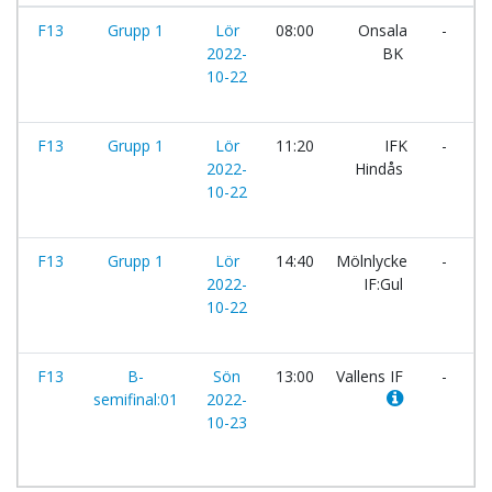
F13
Grupp 1
Lör
08:00
Onsala
-
M
2022-
BK
I
10-22
F13
Grupp 1
Lör
11:20
IFK
-
M
2022-
Hindås
I
10-22
F13
Grupp 1
Lör
14:40
Mölnlycke
-
B
2022-
IF:Gul
I
10-22
F13
B-
Sön
13:00
Vallens IF
-
M
semifinal:01
2022-
I
10-23