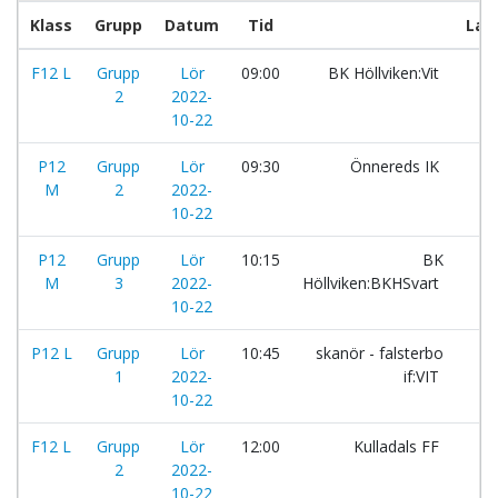
Klass
Grupp
Datum
Tid
Lag
F12 L
Grupp
Lör
09:00
BK Höllviken:Vit
-
2
2022-
10-22
P12
Grupp
Lör
09:30
Önnereds IK
-
M
2
2022-
10-22
P12
Grupp
Lör
10:15
BK
-
M
3
2022-
Höllviken:BKHSvart
10-22
P12 L
Grupp
Lör
10:45
skanör - falsterbo
-
1
2022-
if:VIT
10-22
F12 L
Grupp
Lör
12:00
Kulladals FF
-
2
2022-
10-22