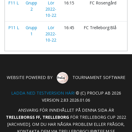
F11 L
Grupp
Lör
16:15
FC Rosengård
-
2
2022-
10-22
P11 L
Grupp
Lör
16:45
FC Trelleborg:Blå
-
1
2022-
10-22
WEBSITE POWERED BY
TOURNAMENT SOFTWARE
LADDA NED TESTVERSION HÄR!
© (C) PROCUP AB 2026
VERSION 2.83 2026.01.06
ANSVARIG FÖR INNEHÅLLET PÅ DENNA SIDA ÄR
TRELLEBORGS FF, TRELLEBORG
FÖR TRELLEBORG CUP 2022
[ARCHIVED]. OM DU HAR NÅGRA PROBLEM ELLER FRÅGOR,
KONTAKTA DEM VIA
TRELLEBORGCUP@TFF.M.SE