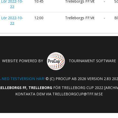
Lör 2022-10-
10:45
Trelleborgs FF:Vit
-
Sö
22
Lör 2022-10-
12:00
Trelleborgs FF:Vit
-
Bl
22
WEBSITE POWERED BY
TOURNAMENT SOFTWARE
 NED TESTVERSION HÄR!
© (C) PROCUP AB 2026 VERSION 2.83 202
ELLEBORGS FF, TRELLEBORG
FÖR TRELLEBORG CUP 2022 [ARCHI
KONTAKTA DEM VIA
TRELLEBORGCUP@TFF.M.SE