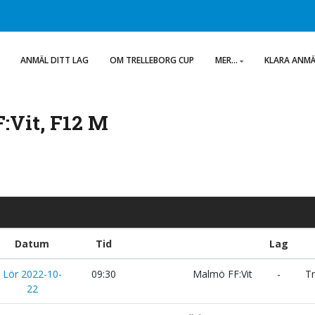
ANMÄL DITT LAG
OM TRELLEBORG CUP
MER...
KLARA ANM
F:Vit, F12 M
Datum
Tid
Lag
Lör 2022-10-
09:30
Malmö FF:Vit
-
Tr
22