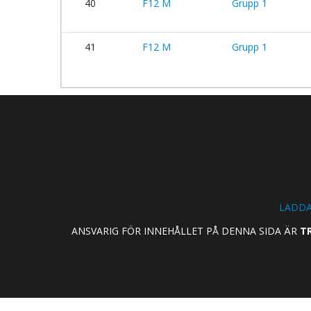
40
F12 M
Grupp 1
41
F12 M
Grupp 1
LADDA
ANSVARIG FÖR INNEHÅLLET PÅ DENNA SIDA ÄR
TR