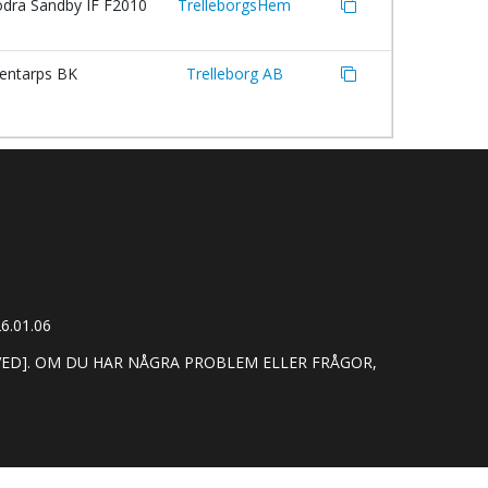
dra Sandby IF F2010
TrelleborgsHem
entarps BK
Trelleborg AB
6.01.06
VED]. OM DU HAR NÅGRA PROBLEM ELLER FRÅGOR,