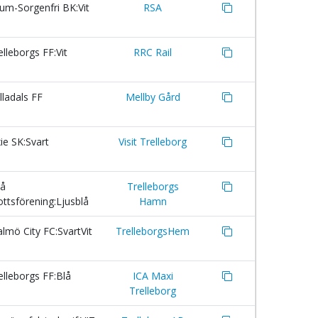
um-Sorgenfri BK:Vit
RSA
lleborgs FF:Vit
RRC Rail
ladals FF
Mellby Gård
e SK:Svart
Visit Trelleborg
å
Trelleborgs
ottsförening:Ljusblå
Hamn
mö City FC:SvartVit
TrelleborgsHem
lleborgs FF:Blå
ICA Maxi
Trelleborg