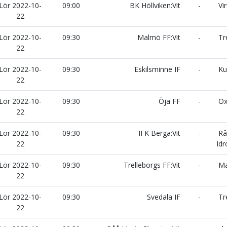
Lör 2022-10-
09:00
BK Höllviken:Vit
-
Vir
22
Lör 2022-10-
09:30
Malmö FF:Vit
-
Tre
22
Lör 2022-10-
09:30
Eskilsminne IF
-
Kul
22
Lör 2022-10-
09:30
Öja FF
-
Oxi
22
Lör 2022-10-
09:30
IFK Berga:Vit
-
Rå
22
Idr
Lör 2022-10-
09:30
Trelleborgs FF:Vit
-
Mal
22
Lör 2022-10-
09:30
Svedala IF
-
Tre
22