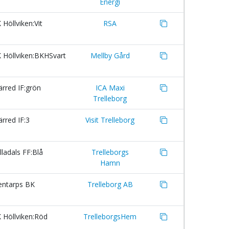
Energi
Höllviken:Vit
RSA
 Höllviken:BKHSvart
Mellby Gård
rred IF:grön
ICA Maxi
Trelleborg
rred IF:3
Visit Trelleborg
ladals FF:Blå
Trelleborgs
Hamn
entarps BK
Trelleborg AB
 Höllviken:Röd
TrelleborgsHem