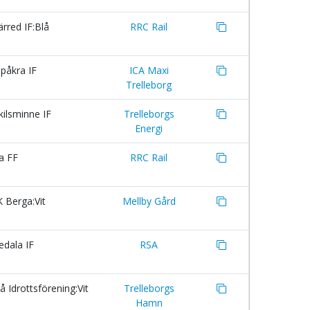
rred IF:Blå
RRC Rail
påkra IF
ICA Maxi
Trelleborg
ilsminne IF
Trelleborgs
Energi
a FF
RRC Rail
 Berga:Vit
Mellby Gård
dala IF
RSA
 Idrottsförening:Vit
Trelleborgs
Hamn