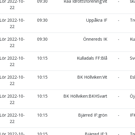
Lör 2022-10-
09:30
Råå Idrottsförening:Vit
-
ska
22
Lör 2022-10-
09:30
Uppåkra IF
-
Tre
22
Lör 2022-10-
09:30
Önnereds IK
-
Kul
22
Lör 2022-10-
10:15
Kulladals FF:Blå
-
Sve
22
Lör 2022-10-
10:15
BK Höllviken:Vit
-
Esk
22
Lör 2022-10-
10:15
BK Höllviken:BKHSvart
-
Öj
22
Lör 2022-10-
10:15
Bjärred IF:grön
-
IFK
22
Lör 2022-10-
10:15
Bjärred IF:3
-
Tre