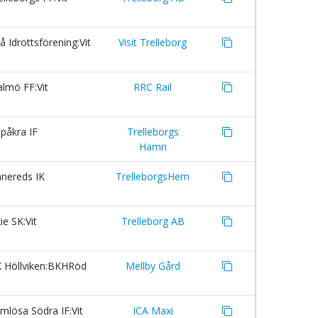
 Idrottsförening:Vit
Visit Trelleborg
lmö FF:Vit
RRC Rail
påkra IF
Trelleborgs
Hamn
nereds IK
TrelleborgsHem
e SK:Vit
Trelleborg AB
 Höllviken:BKHRöd
Mellby Gård
lösa Södra IF:Vit
ICA Maxi