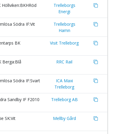
 Höllviken:BKHRöd
Trelleborgs
Energi
lösa Södra IF:Vit
Trelleborgs
Hamn
entarps BK
Visit Trelleborg
K Berga:Blå
RRC Rail
mlösa Södra IF:Svart
ICA Maxi
Trelleborg
dra Sandby IF F2010
Trelleborg AB
e SK:Vit
Mellby Gård