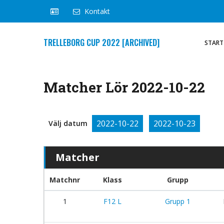
Kontakt
TRELLEBORG CUP 2022 [ARCHIVED]
START
Matcher Lör 2022-10-22
2022-10-22
2022-10-23
Välj datum
Matcher
Matchnr
Klass
Grupp
1
F12 L
Grupp 1