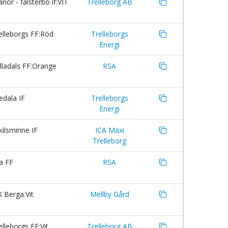
nör - falsterbo if:VIT
Trelleborg AB
lleborgs FF:Röd
Trelleborgs
Energi
ladals FF:Orange
RSA
dala IF
Trelleborgs
Energi
ilsminne IF
ICA Maxi
Trelleborg
a FF
RSA
 Berga:Vit
Mellby Gård
lleborgs FF:Vit
Trelleborg AB