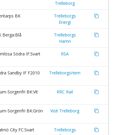
Trelleborg
entarps BK
Trelleborgs
Energi
K Berga:Blå
Trelleborgs
Hamn
mlösa Södra IF:Svart
RSA
dra Sandby IF F2010
TrelleborgsHem
um-Sorgenfri BK:Vit
RRC Rail
rum-Sorgenfri BK:Grön
Visit Trelleborg
lmö City FC:Svart
Trelleborgs