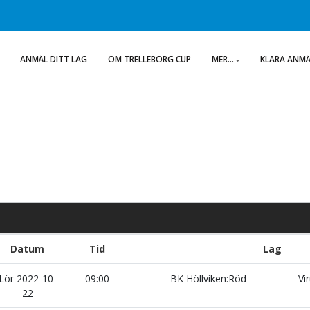
ANMÄL DITT LAG
OM TRELLEBORG CUP
MER...
KLARA ANM
Datum
Tid
Lag
Lör 2022-10-
09:00
BK Höllviken:Röd
-
Vi
22