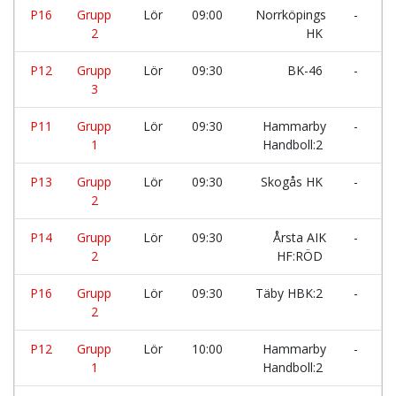
P16
Grupp
Lör
09:00
Norrköpings
-
H
2
HK
H
P12
Grupp
Lör
09:30
BK-46
-
I
3
H
P11
Grupp
Lör
09:30
Hammarby
-
S
1
Handboll:2
H
P13
Grupp
Lör
09:30
Skogås HK
-
I
2
H
P14
Grupp
Lör
09:30
Årsta AIK
-
H
2
HF:RÖD
H
P16
Grupp
Lör
09:30
Täby HBK:2
-
U
2
H
P12
Grupp
Lör
10:00
Hammarby
-
G
1
Handboll:2
IF