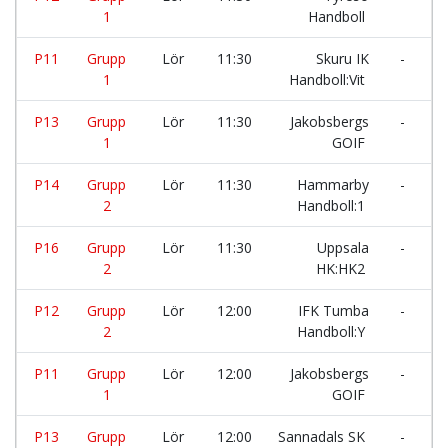
1
Handboll
P11
Grupp
Lör
11:30
Skuru IK
-
E
1
Handboll:Vit
G
P13
Grupp
Lör
11:30
Jakobsbergs
-
T
1
GOIF
H
P14
Grupp
Lör
11:30
Hammarby
-
T
2
Handboll:1
P16
Grupp
Lör
11:30
Uppsala
-
H
2
HK:HK2
H
P12
Grupp
Lör
12:00
IFK Tumba
-
w
2
Handboll:Y
I
P11
Grupp
Lör
12:00
Jakobsbergs
-
H
1
GOIF
H
P13
Grupp
Lör
12:00
Sannadals SK
-
S