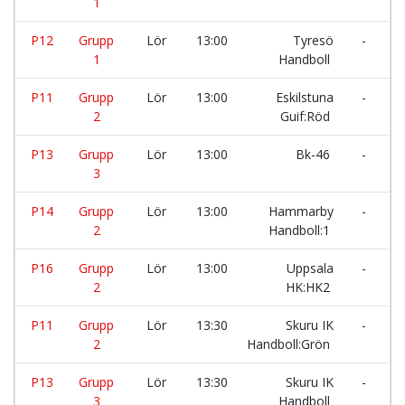
1
H
P12
Grupp
Lör
13:00
Tyresö
-
H
1
Handboll
H
P11
Grupp
Lör
13:00
Eskilstuna
-
S
2
Guif:Röd
P13
Grupp
Lör
13:00
Bk-46
-
H
3
H
P14
Grupp
Lör
13:00
Hammarby
-
L
2
Handboll:1
P16
Grupp
Lör
13:00
Uppsala
-
N
2
HK:HK2
H
P11
Grupp
Lör
13:30
Skuru IK
-
T
2
Handboll:Grön
P13
Grupp
Lör
13:30
Skuru IK
-
T
3
Handboll