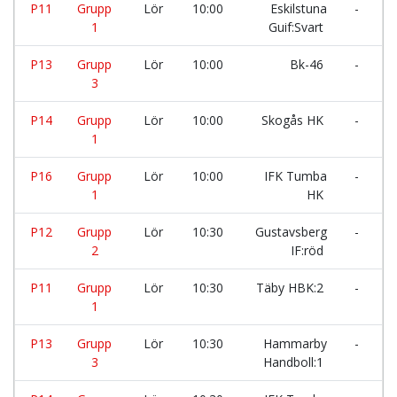
P11
Grupp
Lör
10:00
Eskilstuna
-
T
1
Guif:Svart
H
P13
Grupp
Lör
10:00
Bk-46
-
T
3
P14
Grupp
Lör
10:00
Skogås HK
-
T
1
H
P16
Grupp
Lör
10:00
IFK Tumba
-
H
1
HK
H
P12
Grupp
Lör
10:30
Gustavsberg
-
I
2
IF:röd
H
P11
Grupp
Lör
10:30
Täby HBK:2
-
J
1
G
P13
Grupp
Lör
10:30
Hammarby
-
S
3
Handboll:1
H