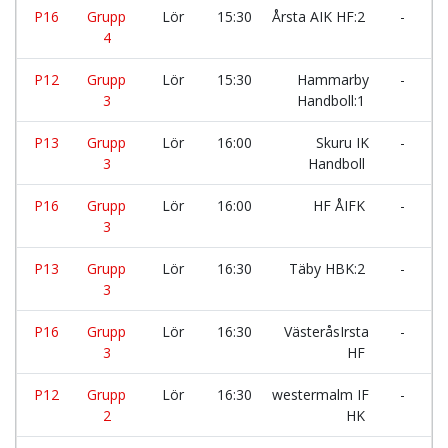
P16
Grupp
Lör
15:30
Årsta AIK HF:2
-
H
4
P12
Grupp
Lör
15:30
Hammarby
-
I
3
Handboll:1
H
P13
Grupp
Lör
16:00
Skuru IK
-
B
3
Handboll
P16
Grupp
Lör
16:00
HF ÅIFK
-
Å
3
H
P13
Grupp
Lör
16:30
Täby HBK:2
-
H
3
H
P16
Grupp
Lör
16:30
VästeråsIrsta
-
U
3
HF
H
P12
Grupp
Lör
16:30
westermalm IF
-
I
2
HK
H