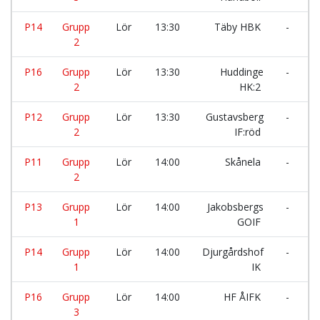
P14
Grupp
Lör
13:30
Täby HBK
-
Å
2
H
P16
Grupp
Lör
13:30
Huddinge
-
T
2
HK:2
P12
Grupp
Lör
13:30
Gustavsberg
-
w
2
IF:röd
I
P11
Grupp
Lör
14:00
Skånela
-
H
2
H
P13
Grupp
Lör
14:00
Jakobsbergs
-
H
1
GOIF
P14
Grupp
Lör
14:00
Djurgårdshof
-
I
1
IK
H
P16
Grupp
Lör
14:00
HF ÅIFK
-
U
3
H