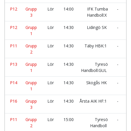
P12
Grupp
Lör
14:00
IFK Tumba
-
B
3
Handboll:X
P12
Grupp
Lör
14:30
Lidingö SK
-
G
1
IF
P11
Grupp
Lör
14:30
Täby HBK:1
-
E
2
G
P13
Grupp
Lör
14:30
Tyresö
-
T
1
Handboll:GUL
P14
Grupp
Lör
14:30
Skogås HK
-
Å
1
H
P16
Grupp
Lör
14:30
Årsta AIK HF:1
-
V
3
H
P11
Grupp
Lör
15:00
Tyresö
-
S
2
Handboll
H