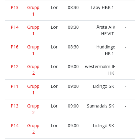
P13
Grupp
Lör
08:30
Täby HBK:1
-
J
1
G
P14
Grupp
Lör
08:30
Årsta AIK
-
D
1
HF:VIT
I
P16
Grupp
Lör
08:30
Huddinge
-
I
1
HK:1
s
P12
Grupp
Lör
09:00
westermalm IF
-
G
2
HK
I
P11
Grupp
Lör
09:00
Lidingö SK
-
T
1
P13
Grupp
Lör
09:00
Sannadals SK
-
U
2
P14
Grupp
Lör
09:00
Lidingö SK
-
T
2