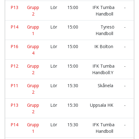
P13
Grupp
Lör
15:00
IFK Tumba
-
S
2
Handboll
P14
Grupp
Lör
15:00
Tyresö
-
D
1
Handboll
I
P16
Grupp
Lör
15:00
IK Bolton
-
S
4
P12
Grupp
Lör
15:00
IFK Tumba
-
G
2
Handboll:Y
I
P11
Grupp
Lör
15:30
Skånela
-
T
2
P13
Grupp
Lör
15:30
Uppsala HK
-
S
2
P14
Grupp
Lör
15:30
IFK Tumba
-
S
1
Handboll