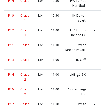
P14
Grupp
Lör
10:30
IFK Tumba
-
Å
1
Handboll
H
P16
Grupp
Lör
10:30
IK Bolton
-
T
1
svart
P12
Grupp
Lör
11:00
IFK Tumba
-
H
3
Handboll:X
H
P11
Grupp
Lör
11:00
Tyresö
-
L
1
Handboll:Svart
P13
Grupp
Lör
11:00
HK Cliff
-
T
1
P14
Grupp
Lör
11:00
Lidingö SK
-
Å
2
H
P16
Grupp
Lör
11:00
Norrköpings
-
T
2
HK
P12
Grupp
Lör
11:30
Tyresö
-
L