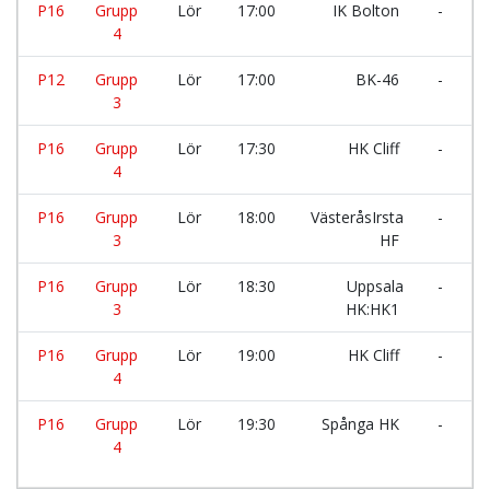
P16
Grupp
Lör
17:00
IK Bolton
-
Å
4
H
P12
Grupp
Lör
17:00
BK-46
-
H
3
H
P16
Grupp
Lör
17:30
HK Cliff
-
S
4
P16
Grupp
Lör
18:00
VästeråsIrsta
-
H
3
HF
P16
Grupp
Lör
18:30
Uppsala
-
Å
3
HK:HK1
H
P16
Grupp
Lör
19:00
HK Cliff
-
I
4
P16
Grupp
Lör
19:30
Spånga HK
-
Å
4
H