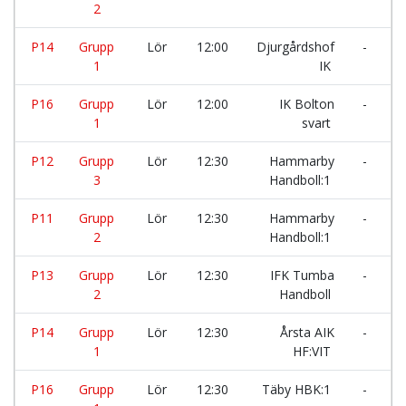
2
P14
Grupp
Lör
12:00
Djurgårdshof
-
S
1
IK
P16
Grupp
Lör
12:00
IK Bolton
-
I
1
svart
H
P12
Grupp
Lör
12:30
Hammarby
-
B
3
Handboll:1
P11
Grupp
Lör
12:30
Hammarby
-
T
2
Handboll:1
H
P13
Grupp
Lör
12:30
IFK Tumba
-
U
2
Handboll
P14
Grupp
Lör
12:30
Årsta AIK
-
T
1
HF:VIT
H
P16
Grupp
Lör
12:30
Täby HBK:1
-
H