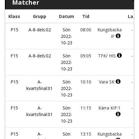
Matcher
Klass
Grupp
Datum
Tid
Lag
P15
A-8-dels:02
Sön
08:00
Kungsbacka
-
2022-
IF
10-23
F15
A-8-dels:02
Sön
09:05
TFK/ HIS
-
2022-
10-23
P15
A-
Sön
10:10
Vara SK
-
kvartsfinal:01
2022-
10-23
F15
A-
Sön
11:15
Kärra KIF:1
-
kvartsfinal:01
2022-
10-23
P15
A-
Sön
13:15
Kungsbacka
-