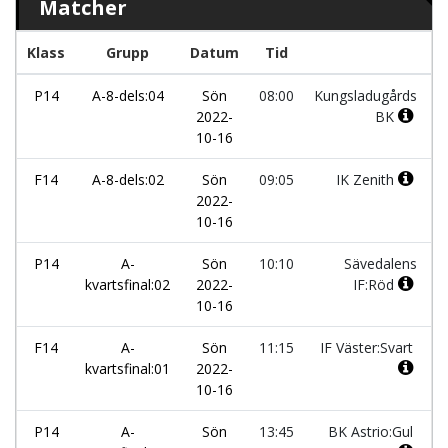
Matcher
Klass
Grupp
Datum
Tid
L
P14
A-8-dels:04
Sön
08:00
Kungsladugårds
2022-
BK
10-16
F14
A-8-dels:02
Sön
09:05
IK Zenith
2022-
10-16
P14
A-
Sön
10:10
Sävedalens
kvartsfinal:02
2022-
IF:Röd
10-16
F14
A-
Sön
11:15
IF Väster:Svart
kvartsfinal:01
2022-
10-16
P14
A-
Sön
13:45
BK Astrio:Gul