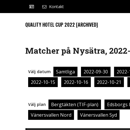
Kontakt
QUALITY HOTEL CUP 2022 [ARCHIVED]
Matcher på Nysätra, 2022-
Samtliga
2022-09-30
2022-
Välj datum
2022-10-15
2022-10-16
2022-10-21
Bergtäkten (TIF-plan)
Edsborgs 
Välj plan
Vänersvallen Nord
Vänersvallen Syd