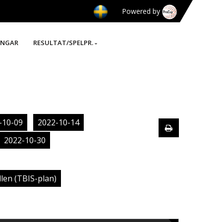
Powered by
INGAR
RESULTAT/SPELPR.
-10-09
2022-10-14
2022-10-30
len (TBIS-plan)