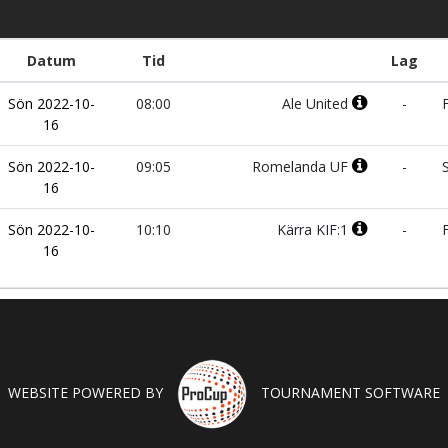
Datum
Tid
Lag
Sön 2022-10-
08:00
Ale United
-
F
16
Sön 2022-10-
09:05
Romelanda UF
-
S
16
Sön 2022-10-
10:10
Kärra KIF:1
-
F
16
WEBSITE POWERED BY
TOURNAMENT SOFTWARE