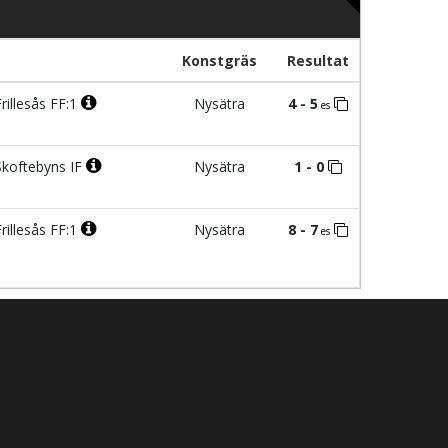
Konstgräs
Resultat
rillesås FF:1
Nysätra
4 - 5
es
koftebyns IF
Nysätra
1 - 0
rillesås FF:1
Nysätra
8 - 7
es