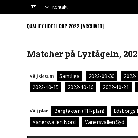
Kontakt
QUALITY HOTEL CUP 2022 [ARCHIVED]
Matcher på Lyrfågeln, 202
Samtliga
2022-09-30
2022-
Välj datum
2022-10-15
2022-10-16
2022-10-21
Bergtäkten (TIF-plan)
Edsborgs 
Välj plan
Vänersvallen Nord
Vänersvallen Syd