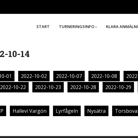
START
TURNERINGSINFO
KLARA ANMÄLN
2-10-14
10-01
2022-10-02
2022-10-07
2022-10-08
2022
2022-10-22
2022-10-23
2022-10-28
2022-10-29
IP
Hallevi Vargön
Lyrfågeln
Nysätra
Torsboval