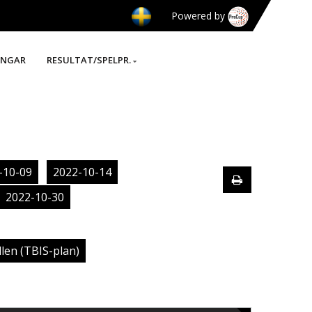
Powered by
INGAR
RESULTAT/SPELPR.
-10-09
2022-10-14
2022-10-30
len (TBIS-plan)