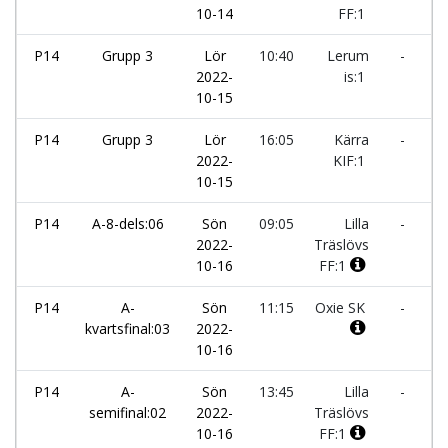
10-14
FF:1
P14
Grupp 3
Lör
10:40
Lerum
-
Li
2022-
is:1
T
10-15
F
P14
Grupp 3
Lör
16:05
Kärra
-
Li
2022-
KIF:1
T
10-15
F
P14
A-8-dels:06
Sön
09:05
Lilla
-
N
2022-
Träslövs
S
10-16
FF:1
P14
A-
Sön
11:15
Oxie SK
-
Li
kvartsfinal:03
2022-
T
10-16
F
P14
A-
Sön
13:45
Lilla
-
Ä
semifinal:02
2022-
Träslövs
F
10-16
FF:1