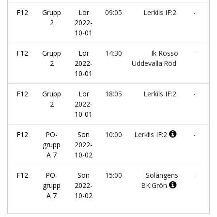
F12
Grupp
Lör
09:05
Lerkils IF:2
-
N
2
2022-
S
10-01
F12
Grupp
Lör
14:30
Ik Rössö
-
Le
2
2022-
Uddevalla:Röd
10-01
F12
Grupp
Lör
18:05
Lerkils IF:2
-
B
2
2022-
H
10-01
F12
PO-
Sön
10:00
Lerkils IF:2
-
H
grupp
2022-
Bi
A 7
10-02
F12
PO-
Sön
15:00
Solängens
-
Le
grupp
2022-
BK:Grön
I
A 7
10-02