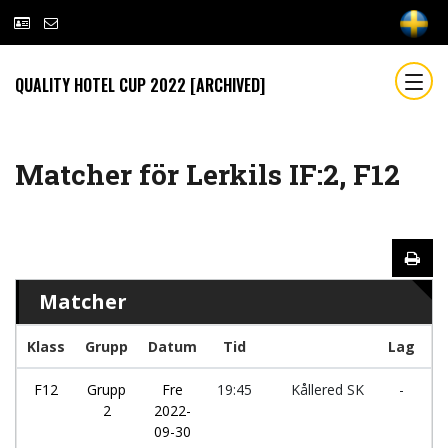
QUALITY HOTEL CUP 2022 [ARCHIVED]
Matcher för Lerkils IF:2, F12
Matcher
Klass
Grupp
Datum
Tid
Lag
F12
Grupp
Fre
19:45
Kållered SK
-
Le
2
2022-
09-30