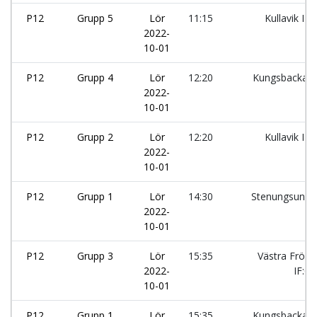
P12
Grupp 5
Lör
11:15
Kullavik IF:
2022-
10-01
P12
Grupp 4
Lör
12:20
Kungsbacka I
2022-
10-01
P12
Grupp 2
Lör
12:20
Kullavik IF:
2022-
10-01
P12
Grupp 1
Lör
14:30
Stenungsunds
2022-
10-01
P12
Grupp 3
Lör
15:35
Västra Frölu
2022-
IF:G
10-01
P12
Grupp 1
Lör
15:35
Kungsbacka I