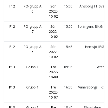
F12
PO-grupp A
Sön
15:00
Älvsborg FF Svart
6
2022-
10-02
F12
PO-grupp A
Sön
15:00
Solängens BK:Grö
7
2022-
10-02
F12
PO-grupp A
Sön
15:45
Hemsjö IF:Gul
5
2022-
10-02
P13
Grupp 1
Lör
09:35
Ytterby
2022-
10-08
P13
Grupp 1
Fre
16:30
Vänersborgs FK:Sv
2022-
10-07
P13
Grupp 1
Fre
18:40
Sävedalens IF: