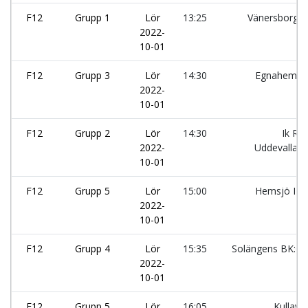
F12
Grupp 1
Lör
13:25
Vänersborgs
2022-
10-01
F12
Grupp 3
Lör
14:30
Egnahems
2022-
10-01
F12
Grupp 2
Lör
14:30
Ik Rö
2022-
Uddevalla:
10-01
F12
Grupp 5
Lör
15:00
Hemsjö IF:
2022-
10-01
F12
Grupp 4
Lör
15:35
Solängens BK:G
2022-
10-01
F12
Grupp 5
Lör
16:05
Kullavik