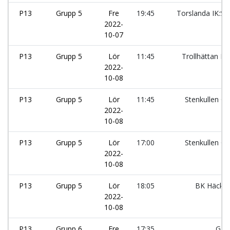
P13
Grupp 5
Fre
19:45
Torslanda IK:Sv
2022-
10-07
P13
Grupp 5
Lör
11:45
Trollhättan B
2022-
10-08
P13
Grupp 5
Lör
11:45
Stenkullen G
2022-
10-08
P13
Grupp 5
Lör
17:00
Stenkullen G
2022-
10-08
P13
Grupp 5
Lör
18:05
BK Häcke
2022-
10-08
P13
Grupp 6
Fre
17:35
GAI