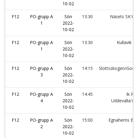
10-02
F12
PO-grupp A
Sön
13:30
Näsets SK:Vit
1
2022-
10-02
F12
PO-grupp A
Sön
13:30
Kullavik IF
1
2022-
10-02
F12
PO-grupp A
Sön
14:15
Slottsskogen/God
3
2022-
IF
10-02
F12
PO-grupp A
Sön
14:45
Ik Rö
4
2022-
Uddevalla:Vit
10-02
F12
PO-grupp A
Sön
15:00
Egnahems BK
2
2022-
10-02