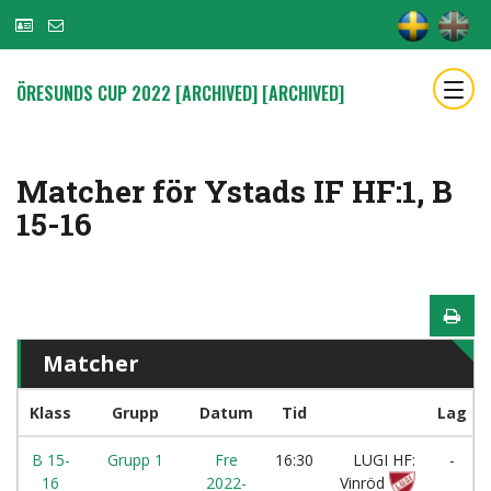
ÖRESUNDS CUP 2022 [ARCHIVED] [ARCHIVED]
Matcher för Ystads IF HF:1, B
15-16
Matcher
Klass
Grupp
Datum
Tid
Lag
B 15-
Grupp 1
Fre
16:30
LUGI HF:
-
16
2022-
Vinröd