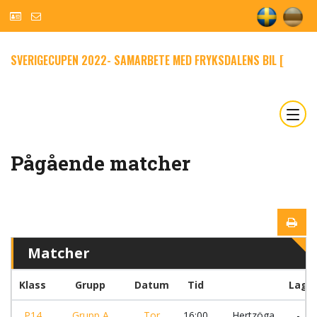
SVERIGECUPEN 2022- SAMARBETE MED FRYKSDALENS BIL [
Pågående matcher
Matcher
Klass
Grupp
Datum
Tid
Lag
P14
Grupp A
Tor
16:00
Hertzöga
-