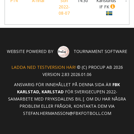
P14
A-final
Sön
14:30
Karlslunds
-
2022-
IF FK
08-07
WEBSITE POWERED BY
TOURNAMENT SOFTWARE
LADDA NED TESTVERSION HÄR!
© (C) PROCUP AB 2026
VERSION 2.83 2026.01.06
ANSVARIG FÖR INNEHÅLLET PÅ DENNA SIDA ÄR
FBK
KARLSTAD, KARLSTAD
FÖR SVERIGECUPEN 2022-
SAMARBETE MED FRYKSDALENS BIL [. OM DU HAR NÅGRA
PROBLEM ELLER FRÅGOR, KONTAKTA DEM VIA
STEFAN.HERMANSSON@FBKFOTBOLL.COM