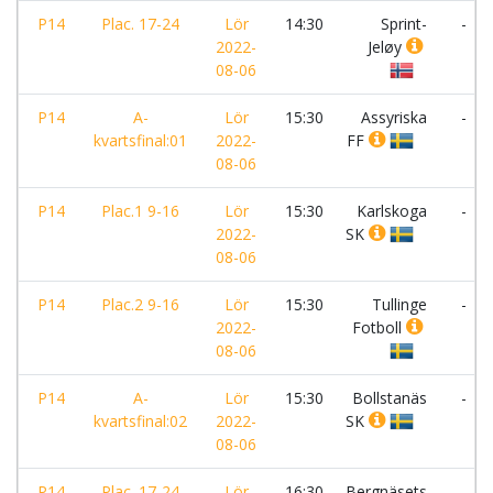
P14
Plac. 17-24
Lör
14:30
Sprint-
-
2022-
Jeløy
08-06
P14
A-
Lör
15:30
Assyriska
-
kvartsfinal:01
2022-
FF
08-06
P14
Plac.1 9-16
Lör
15:30
Karlskoga
-
2022-
SK
08-06
P14
Plac.2 9-16
Lör
15:30
Tullinge
-
2022-
Fotboll
08-06
P14
A-
Lör
15:30
Bollstanäs
-
kvartsfinal:02
2022-
SK
08-06
P14
Plac. 17-24
Lör
16:30
Bergnäsets
-