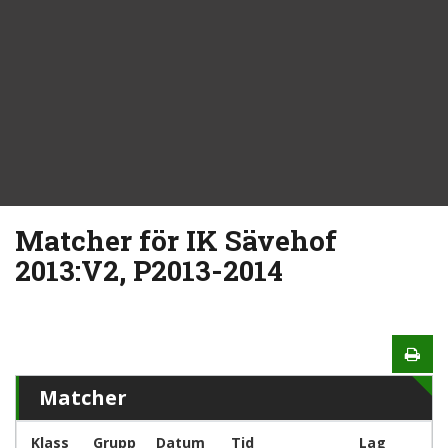
Matcher för IK Sävehof
2013:V2, P2013-2014
Matcher
Klass
Grupp
Datum
Tid
Lag