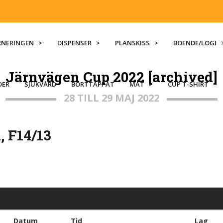
RNERINGEN >
DISPENSER >
PLANSKISS >
BOENDE/LOGI 
Järnvägen Cup 2022 [archived]
DER
SJUKVÅRD
BORTTAPPAT
MAT >
CUP T-SHIRT
28 TILL 29 MAJ 2022
, F14/13
Datum
Tid
Lag