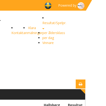
Powered by
>
Resultat/Spelpr.
Klara
Kontakt
anmälningar
per åldersklass
per dag
Vinnare
Hallsberg
Resultat