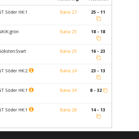
T Söder HK:1
Bana 27
25 - 11
KIK:grön
Bana 25
18 - 18
öksten:Svart
Bana 29
16 - 23
T Söder HK:2
Bana 24
23 - 13
T Söder HK:1
Bana 34
8 - 32
T Söder HK:1
Bana 28
14 - 13