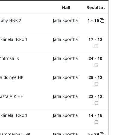
Hall
Resultat
äby HBK:2
Järla Sporthall
1 - 16
kånela IF:Röd
Järla Sporthall
17 - 12
introsa IS
Järla Sporthall
24 - 10
uddinge HK
Järla Sporthall
28 - 12
rsta AIK HF
Järla Sporthall
22 - 12
kånela IF:Röd
Järla Sporthall
14 - 16
ammarby IF:Vit
Järla Sporthall
5 - 29