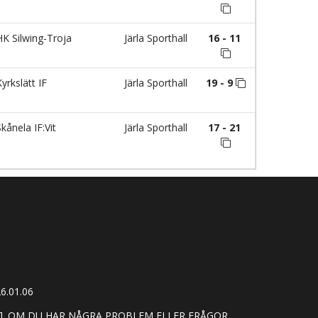
K Silwing-Troja
Järla Sporthall
16 - 11
yrkslätt IF
Järla Sporthall
19 - 9
kånela IF:Vit
Järla Sporthall
17 - 21
6.01.06
]. OM DU HAR NÅGRA PROBLEM ELLER FRÅGOR,