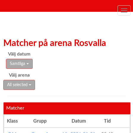
Togg
navi
Matcher på arena Rosvalla
Välj datum
Samtliga
Välj arena
All selected
Matcher
Klass
Grupp
Datum
Tid