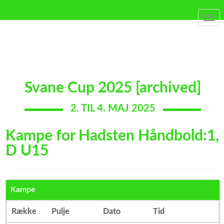
Togg
navi
Svane Cup 2025 [archived]
2. TIL 4. MAJ 2025
Kampe for Hadsten Håndbold:1,
D U15
Kampe
Række
Pulje
Dato
Tid