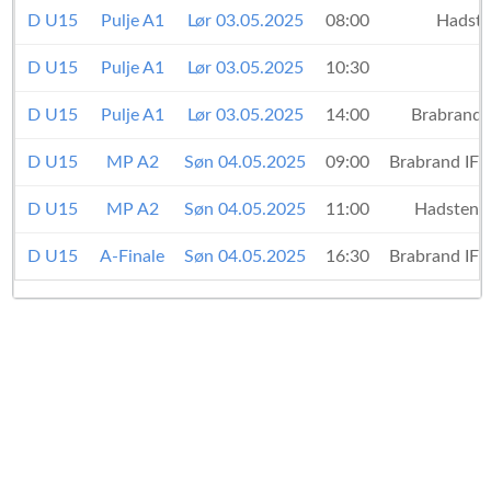
D U15
Pulje A1
Lør 03.05.2025
08:00
Hadste
D U15
Pulje A1
Lør 03.05.2025
10:30
D U15
Pulje A1
Lør 03.05.2025
14:00
Brabrand 
D U15
MP A2
Søn 04.05.2025
09:00
Brabrand IF
D U15
MP A2
Søn 04.05.2025
11:00
Hadsten 
D U15
A-Finale
Søn 04.05.2025
16:30
Brabrand IF