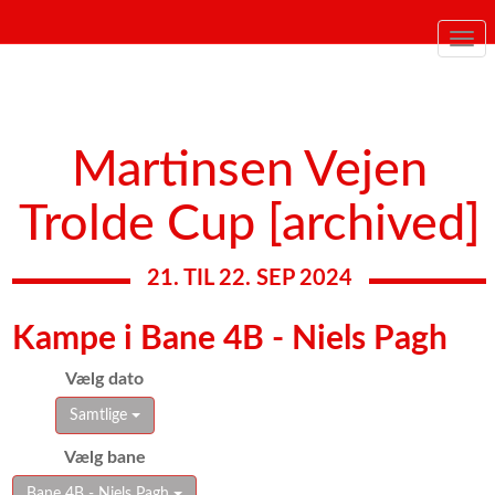
Togg
navi
Martinsen Vejen
Trolde Cup [archived]
21. TIL 22. SEP 2024
Kampe i Bane 4B - Niels Pagh
Vælg dato
Samtlige
Vælg bane
Bane 4B - Niels Pagh