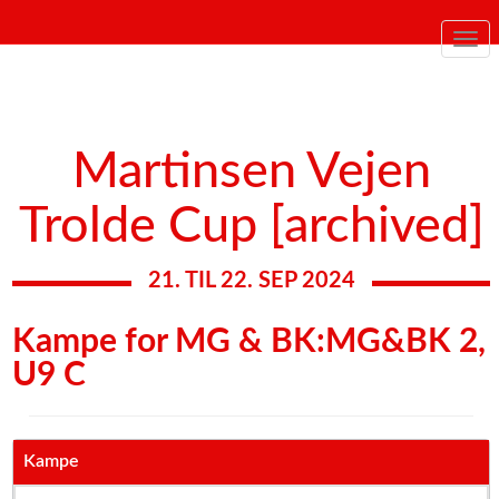
Togg
navi
Martinsen Vejen
Trolde Cup [archived]
21. TIL 22. SEP 2024
Kampe for MG & BK:MG&BK 2,
U9 C
Kampe