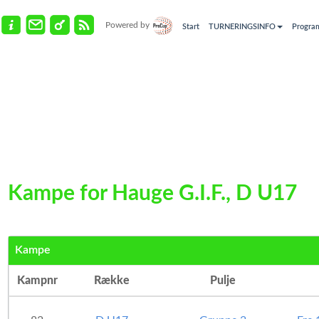
Powered by
Start
TURNERINGSINFO
Progra
Kampe for Hauge G.I.F., D U17
Kampe
Kampnr
Række
Pulje