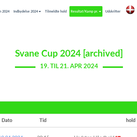
m 2024
Indbydelse 2024
Tilmeldte hold
Resultat/Kamp pr.
Udskrifter
Svane Cup 2024 [archived]
19. TIL 21. APR 2024
Dato
Tid
hold