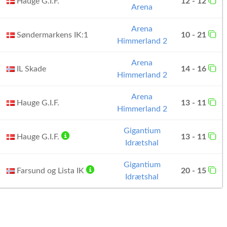
Hauge G.I.F.
12 - 12
Arena
Arena
Søndermarkens IK:1
10 - 21
Himmerland 2
Arena
IL Skade
14 - 16
Himmerland 2
Arena
Hauge G.I.F.
13 - 11
Himmerland 2
Gigantium
Hauge G.I.F.
13 - 11
Idrætshal
Gigantium
Farsund og Lista IK
20 - 15
Idrætshal