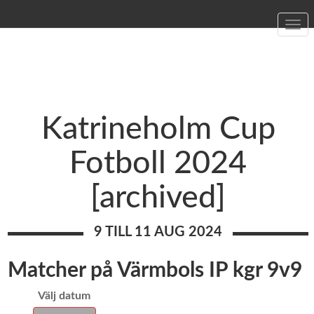
Togg
navi
Katrineholm Cup
Fotboll 2024
[archived]
9 TILL 11 AUG 2024
Matcher på Värmbols IP kgr 9v9
Välj datum