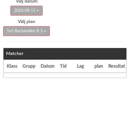
Välj datum
2024-08-11
Välj plan
5v5 Backavallen B 3
Matcher
Klass
Grupp
Datum
Tid
Lag
plan
Resultat