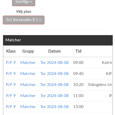
Samtliga
Välj plan
5v5 Backavallen B 1
Matcher
Klass
Grupp
Datum
Tid
P/F 9
Matcher
Tor 2024-08-08
09:00
Katrin
P/F 9
Matcher
Tor 2024-08-08
09:40
KIF 
P/F 9
Matcher
Tor 2024-08-08
10:20
Stångebro Uni
P/F 9
Matcher
Tor 2024-08-08
11:00
IF
P/F 9
Matcher
Tor 2024-08-08
13:00