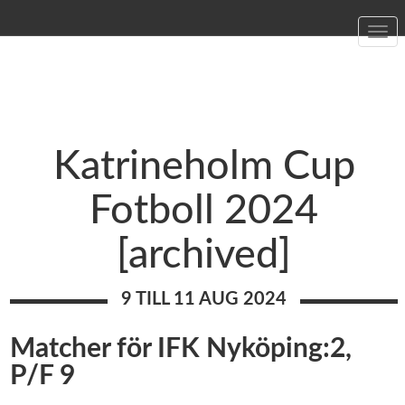
Togg
navi
Katrineholm Cup
Fotboll 2024
[archived]
9 TILL 11 AUG 2024
Matcher för IFK Nyköping:2,
P/F 9