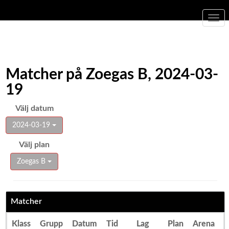
Togg
navi
Matcher på Zoegas B, 2024-03-
19
Välj datum
2024-03-19
Välj plan
Zoegas B
Matcher
Klass
Grupp
Datum
Tid
Lag
Plan
Arena
R