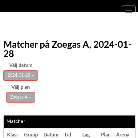
Togg
navi
Matcher på Zoegas A, 2024-01-
28
Välj datum
2024-01-28
Välj plan
Zoegas A
Matcher
Klass
Grupp
Datum
Tid
Lag
Plan
Arena
R