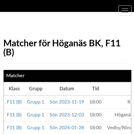
Togg
navi
Matcher för Höganäs BK, F11
(B)
Matcher
Klass
Grupp
Datum
Tid
F11 (B)
Grupp 1
Sön 2023-11-19
18:00
Rå
F11 (B)
Grupp 1
Sön 2023-12-03
18:00
Höganäs
F11 (B)
Grupp 1
Sön 2024-01-28
18:00
Vedby/Rönn