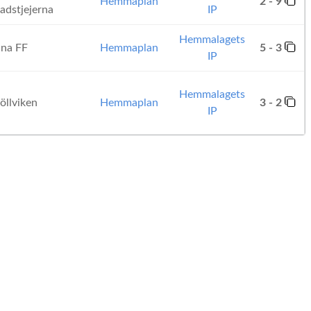
Hemmaplan
2 - 9
tadstjejerna
IP
Hemmalagets
na FF
Hemmaplan
5 - 3
IP
Hemmalagets
llviken
Hemmaplan
3 - 2
IP