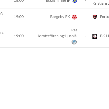
18:00
Eskilsminne IF
-
Kristians
03-
19:00
Borgeby FK
-
Fortu
Råå
03-
19:00
Idrottsförening:Ljusblå
-
BK Hö