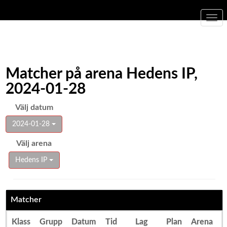
Togg
navi
Matcher på arena Hedens IP,
2024-01-28
Välj datum
2024-01-28
Välj arena
Hedens IP
Matcher
Klass
Grupp
Datum
Tid
Lag
Plan
Arena
R