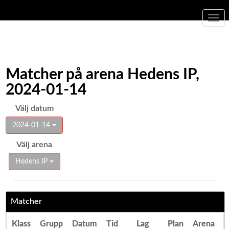
Togg
navi
Matcher på arena Hedens IP,
2024-01-14
Välj datum
2024-01-14
Välj arena
Hedens IP
Matcher
Klass
Grupp
Datum
Tid
Lag
Plan
Arena
R