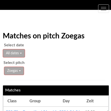
Togg
navi
Matches on pitch Zoegas
Select date
All dates
Select pitch
Zoegas
Matches
Class
Group
Day
Zeit