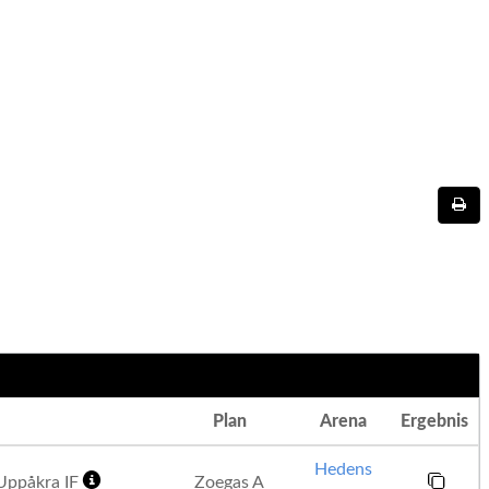
Plan
Arena
Ergebnis
Hedens
ppåkra IF
Zoegas A