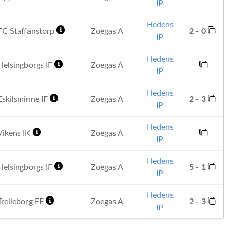
IP
Hedens
C Staffanstorp
Zoegas A
2 - 0
IP
Hedens
elsingborgs IF
Zoegas A
IP
Hedens
skilsminne IF
Zoegas A
2 - 3
IP
Hedens
ikens IK
Zoegas A
IP
Hedens
elsingborgs IF
Zoegas A
5 - 1
IP
Hedens
relleborg FF
Zoegas A
2 - 3
IP