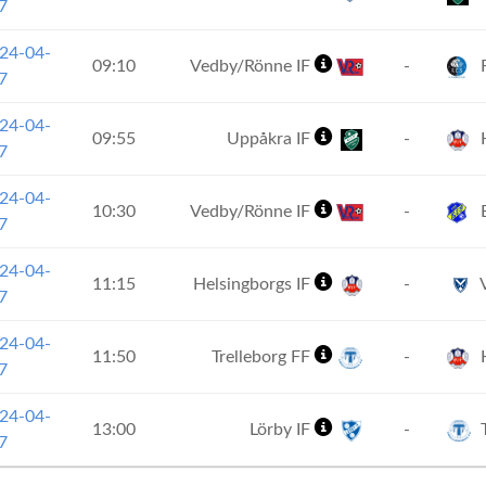
7
24-04-
09:10
Vedby/Rönne IF
-
F
7
24-04-
09:55
Uppåkra IF
-
H
7
24-04-
10:30
Vedby/Rönne IF
-
E
7
24-04-
11:15
Helsingborgs IF
-
V
7
24-04-
11:50
Trelleborg FF
-
H
7
24-04-
13:00
Lörby IF
-
T
7