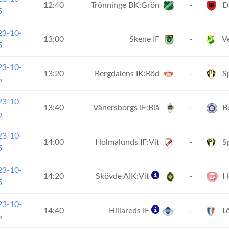
12:40
Trönninge BK:Grön
-
Da
5
23-10-
13:00
Skene IF
-
Ve
5
23-10-
13:20
Bergdalens IK:Röd
-
Sp
5
23-10-
13:40
Vänersborgs IF:Blå
-
Bo
5
23-10-
14:00
Holmalunds IF:Vit
-
Sp
5
23-10-
14:20
Skövde AIK:Vit
-
Ho
5
23-10-
14:40
Hillareds IF
-
Lö
5