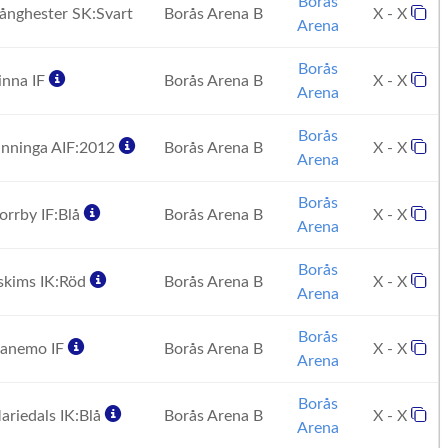
Borås
nghester SK:Svart
Borås Arena B
X - X
Arena
Borås
nna IF
Borås Arena B
X - X
Arena
Borås
nninga AIF:2012
Borås Arena B
X - X
Arena
Borås
rrby IF:Blå
Borås Arena B
X - X
Arena
Borås
kims IK:Röd
Borås Arena B
X - X
Arena
Borås
anemo IF
Borås Arena B
X - X
Arena
Borås
riedals IK:Blå
Borås Arena B
X - X
Arena