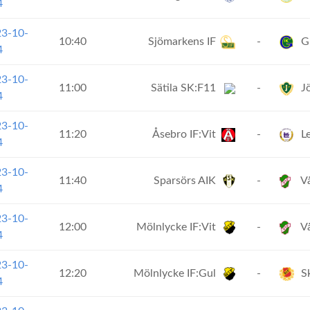
4
23-10-
10:40
Sjömarkens IF
-
Gr
4
23-10-
11:00
Sätila SK:F11
-
Jö
4
23-10-
11:20
Åsebro IF:Vit
-
Le
4
23-10-
11:40
Sparsörs AIK
-
Vå
4
23-10-
12:00
Mölnlycke IF:Vit
-
Vå
4
23-10-
12:20
Mölnlycke IF:Gul
-
Sk
4