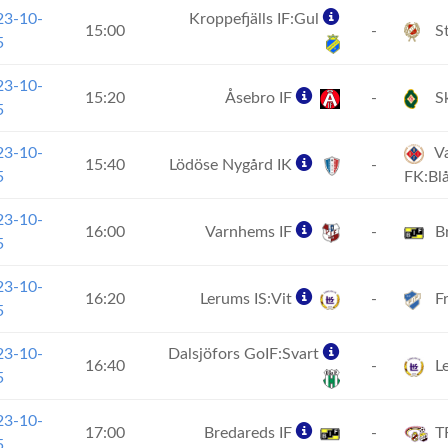
23-10-
Kroppefjälls IF:Gul
15:00
-
St
5
23-10-
15:20
Åsebro IF
-
Sk
5
23-10-
Va
15:40
Lödöse Nygård IK
-
5
FK:Bl
23-10-
16:00
Varnhems IF
-
Br
5
23-10-
16:20
Lerums IS:Vit
-
Fr
5
23-10-
Dalsjöfors GoIF:Svart
16:40
-
Le
5
23-10-
17:00
Bredareds IF
-
T
5