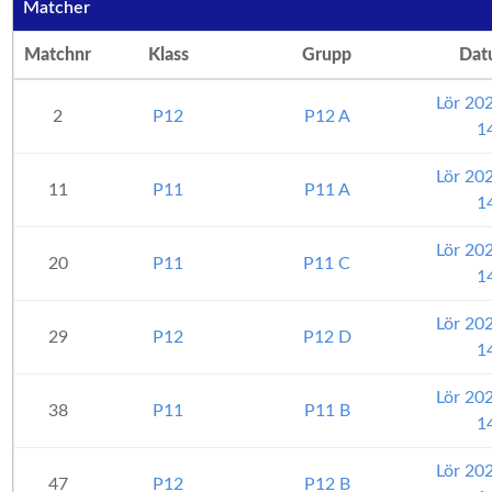
Matcher
Matchnr
Klass
Grupp
Dat
Lör 20
2
P12
P12 A
1
Lör 20
11
P11
P11 A
1
Lör 20
20
P11
P11 C
1
Lör 20
29
P12
P12 D
1
Lör 20
38
P11
P11 B
1
Lör 20
47
P12
P12 B