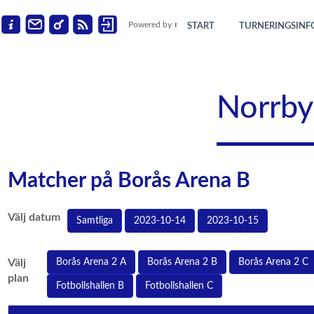
Powered by
START
TURNERINGSINF
Norrby
Matcher på Borås Arena B
Välj datum
Samtliga
2023-10-14
2023-10-15
Välj
Borås Arena 2 A
Borås Arena 2 B
Borås Arena 2 C
plan
Fotbollshallen B
Fotbollshallen C