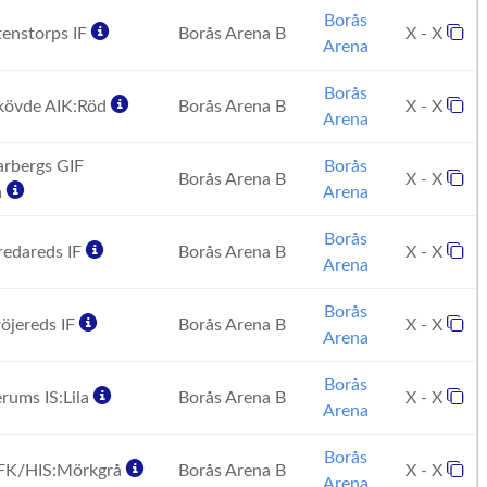
Borås
enstorps IF
Borås Arena B
X - X
Arena
Borås
övde AIK:Röd
Borås Arena B
X - X
Arena
rbergs GIF
Borås
Borås Arena B
X - X
å
Arena
Borås
edareds IF
Borås Arena B
X - X
Arena
Borås
öjereds IF
Borås Arena B
X - X
Arena
Borås
rums IS:Lila
Borås Arena B
X - X
Arena
Borås
FK/HIS:Mörkgrå
Borås Arena B
X - X
Arena