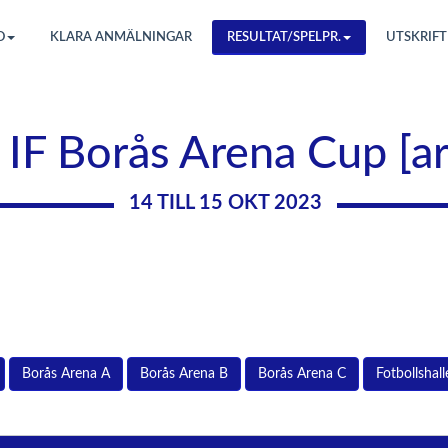
O
KLARA ANMÄLNINGAR
RESULTAT/SPELPR.
UTSKRIFT
 IF Borås Arena Cup [a
14 TILL 15 OKT 2023
Borås Arena A
Borås Arena B
Borås Arena C
Fotbollshal