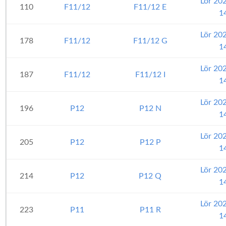
Lör 20
110
F11/12
F11/12 E
1
Lör 20
178
F11/12
F11/12 G
1
Lör 20
187
F11/12
F11/12 I
1
Lör 20
196
P12
P12 N
1
Lör 20
205
P12
P12 P
1
Lör 20
214
P12
P12 Q
1
Lör 20
223
P11
P11 R
1