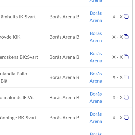
Arena
Borås
ämhults IK:Svart
Borås Arena B
X - X
Arena
Borås
övde KIK
Borås Arena B
X - X
Arena
Borås
rdskens BK:Svart
Borås Arena B
X - X
Arena
nlandia Pallo
Borås
Borås Arena B
X - X
:Blå
Arena
Borås
lmalunds IF:Vit
Borås Arena B
X - X
Arena
Borås
önninge BK:Svart
Borås Arena B
X - X
Arena
Borås