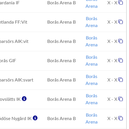
rdania IF
Borås Arena B
X - X
Arena
Borås
tlanda FF:Vit
Borås Arena B
X - X
Arena
Borås
arsörs AIK:vit
Borås Arena B
X - X
Arena
Borås
rås GIF
Borås Arena B
X - X
Arena
Borås
arsörs AIK:svart
Borås Arena B
X - X
Arena
Borås
vslätts IK
Borås Arena B
X - X
Arena
Borås
döse Nygård IK
Borås Arena B
X - X
Arena