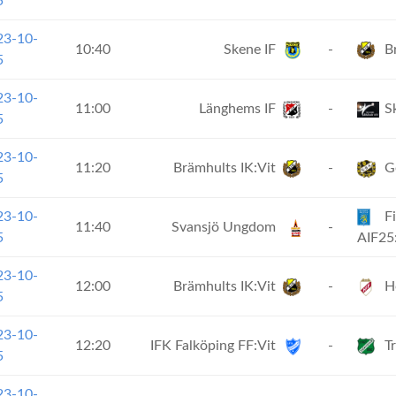
5
23-10-
10:40
Skene IF
-
Br
5
23-10-
11:00
Länghems IF
-
Sk
5
23-10-
11:20
Brämhults IK:Vit
-
Ge
5
23-10-
Fi
11:40
Svansjö Ungdom
-
5
AIF25
23-10-
12:00
Brämhults IK:Vit
-
Ho
5
23-10-
12:20
IFK Falköping FF:Vit
-
Tr
5
23-10-