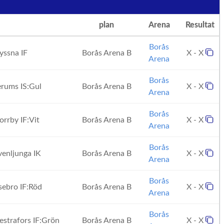
plan
Arena
Resultat
Borås
ssna IF
Borås Arena B
X - X
Arena
Borås
rums IS:Gul
Borås Arena B
X - X
Arena
Borås
rrby IF:Vit
Borås Arena B
X - X
Arena
Borås
enljunga IK
Borås Arena B
X - X
Arena
Borås
ebro IF:Röd
Borås Arena B
X - X
Arena
Borås
strafors IF:Grön
Borås Arena B
X - X