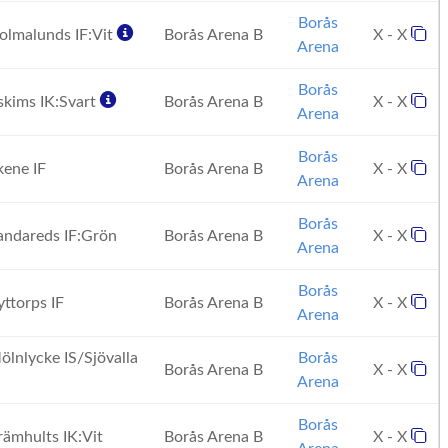
Borås
lmalunds IF:Vit
Borås Arena B
X - X
Arena
Borås
kims IK:Svart
Borås Arena B
X - X
Arena
Borås
ene IF
Borås Arena B
X - X
Arena
Borås
ndareds IF:Grön
Borås Arena B
X - X
Arena
Borås
ttorps IF
Borås Arena B
X - X
Arena
lnlycke IS/Sjövalla
Borås
Borås Arena B
X - X
Arena
Borås
ämhults IK:Vit
Borås Arena B
X - X