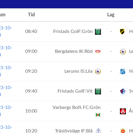
um
Tid
Lag
23-10-
08:40
Fristads GoIF:Grön
-
Hy
4
23-10-
09:00
Bergdalens IK:Röd
-
Le
4
23-10-
09:20
Lerums IS:Lila
-
No
4
23-10-
09:40
Fristads GoIF:Vit
-
Sv
4
23-10-
Varbergs BoIS FC:Grön
10:00
-
Ås
4
23-10-
10:20
Träslövsläge IF:Blå
-
He