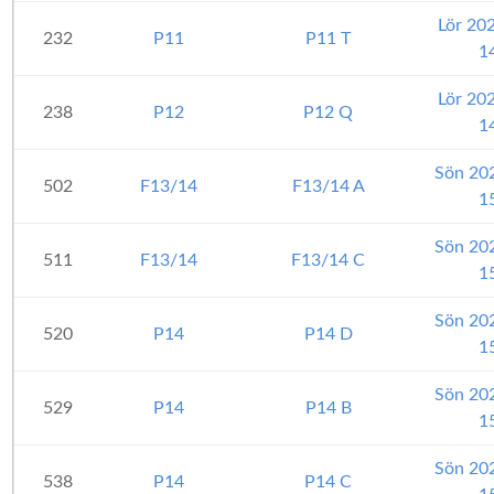
Lör 20
232
P11
P11 T
1
Lör 20
238
P12
P12 Q
1
Sön 20
502
F13/14
F13/14 A
1
Sön 20
511
F13/14
F13/14 C
1
Sön 20
520
P14
P14 D
1
Sön 20
529
P14
P14 B
1
Sön 20
538
P14
P14 C