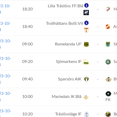
23-10-
Lilla Träslövs FF:Blå
18:20
-
Ho
4
23-10-
Trollhättans BoIS:Vit
18:40
-
As
4
23-10-
09:00
Romelanda UF
-
Sk
5
23-10-
09:20
Sjömarkens IF
-
Sa
5
23-10-
09:40
Sparsörs AIK
-
By
5
23-10-
Mö
10:00
Mariedals IK:Blå
-
5
FK
23-10-
10:20
Träslövsläge IF
-
Br