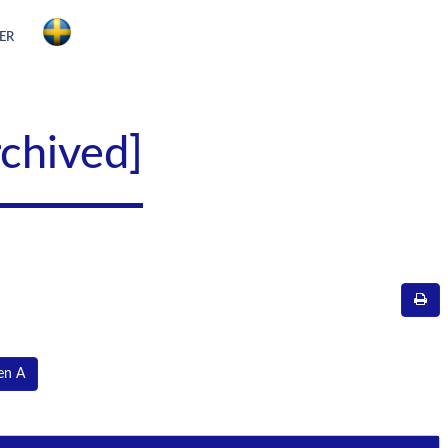
ER
rchived]
len A