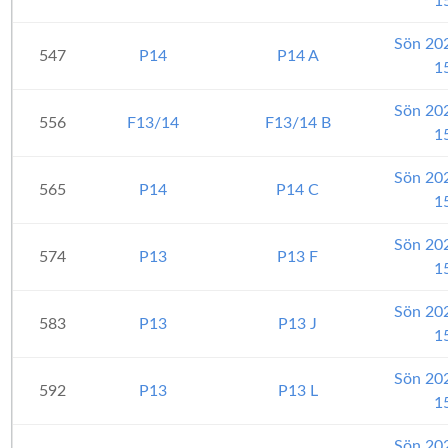
1
Sön 20
547
P14
P14 A
1
Sön 20
556
F13/14
F13/14 B
1
Sön 20
565
P14
P14 C
1
Sön 20
574
P13
P13 F
1
Sön 20
583
P13
P13 J
1
Sön 20
592
P13
P13 L
1
Sön 20