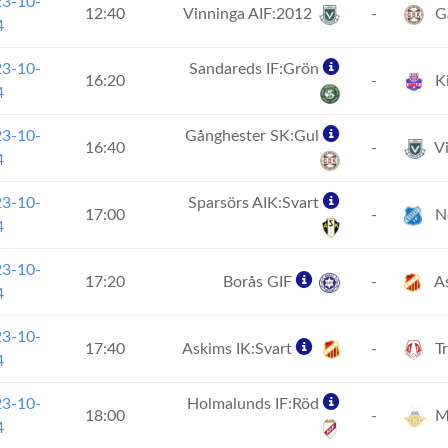
23-10-
12:40
Vinninga AIF:2012
-
Gå
4
23-10-
Sandareds IF:Grön
16:20
-
Ki
4
23-10-
Gånghester SK:Gul
16:40
-
Vi
4
23-10-
Sparsörs AIK:Svart
17:00
-
No
4
23-10-
17:20
Borås GIF
-
As
4
23-10-
17:40
Askims IK:Svart
-
Tr
4
23-10-
Holmalunds IF:Röd
18:00
-
Ma
4