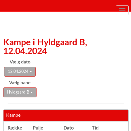
Togg
navi
Kampe i Hyldgaard B,
12.04.2024
Vælg dato
12.04.2024
Vælg bane
Hyldgaard B
Kampe
Række
Pulje
Dato
Tid